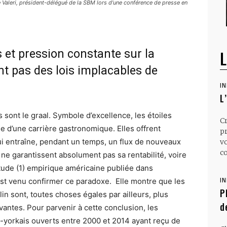
e Valeri, président-délégué de la SBM lors d’une conférence de presse en
s et pression constante sur la
L
ent pas des lois implacables de
I
L
 sont le graal. Symbole d’excellence, les étoiles
C
e d’une carrière gastronomique. Elles offrent
p
ui entraîne, pendant un temps, un flux de nouveaux
v
co
s ne garantissent absolument pas sa rentabilité, voire
ude (1) empirique américaine publiée dans
st venu confirmer ce paradoxe. Elle montre que les
I
P
in sont, toutes choses égales par ailleurs, plus
d
antes. Pour parvenir à cette conclusion, les
-yorkais ouverts entre 2000 et 2014 ayant reçu de