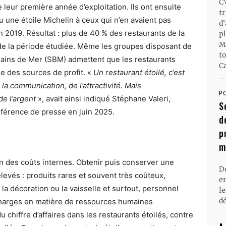
C
 leur première année d’exploitation. Ils ont ensuite
t
 une étoile Michelin à ceux qui n’en avaient pas
d
 2019. Résultat : plus de 40 % des restaurants de la
pl
M
n de la période étudiée. Même les groupes disposant de
t
ains de Mer (SBM) admettent que les restaurants
Ca
ue des sources de profit. «
Un restaurant étoilé, c’est
a communication, de l’attractivité. Mais
P
e l’argent
», avait ainsi indiqué Stéphane Valeri,
S
nférence de presse en juin 2025.
d
p
r
m
on des coûts internes. Obtenir puis conserver une
D
evés : produits rares et souvent très coûteux,
en
la décoration ou la vaisselle et surtout, personnel
l
dé
charges en matière de ressources humaines
chiffre d’affaires dans les restaurants étoilés, contre