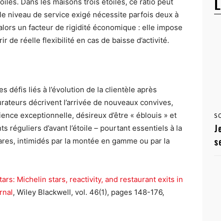
L
lés. Dans les maisons trois étoiles, ce ratio peut
le niveau de service exigé nécessite parfois deux à
 alors un facteur de rigidité économique : elle impose
r de réelle flexibilité en cas de baisse d’activité.
 défis liés à l’évolution de la clientèle après
urateurs décrivent l’arrivée de nouveaux convives,
ence exceptionnelle, désireux d’être « éblouis » et
S
J
s réguliers d’avant l’étoile – pourtant essentiels à la
s
 rares, intimidés par la montée en gamme ou par la
rs: Michelin stars, reactivity, and restaurant exits in
rnal
, Wiley Blackwell, vol. 46(1), pages 148-176,