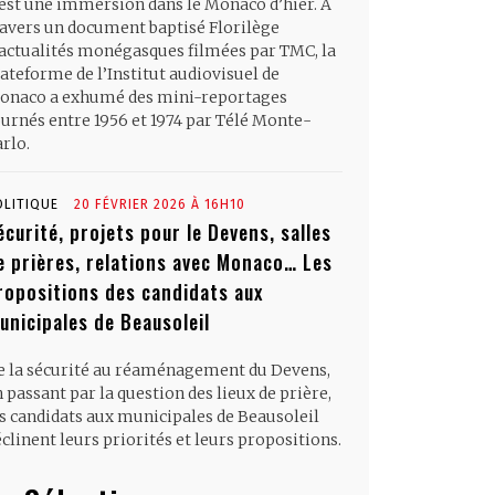
’est une immersion dans le Monaco d’hier. À
ravers un document baptisé Florilège
’actualités monégasques filmées par TMC, la
ateforme de l’Institut audiovisuel de
onaco a exhumé des mini-reportages
ournés entre 1956 et 1974 par Télé Monte-
rlo.
OLITIQUE
20 FÉVRIER 2026 À 16H10
écurité, projets pour le Devens, salles
e prières, relations avec Monaco… Les
ropositions des candidats aux
unicipales de Beausoleil
e la sécurité au réaménagement du Devens,
 passant par la question des lieux de prière,
es candidats aux municipales de Beausoleil
clinent leurs priorités et leurs propositions.