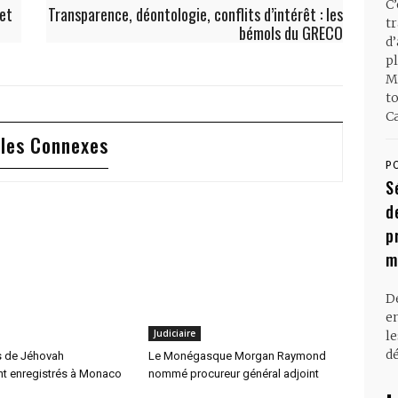
C
 et
Transparence, déontologie, conflits d’intérêt : les
t
bémols du GRECO
d
pl
M
t
Ca
cles Connexes
P
S
d
p
m
D
en
Judiciaire
l
dé
s de Jéhovah
Le Monégasque Morgan Raymond
nt enregistrés à Monaco
nommé procureur général adjoint