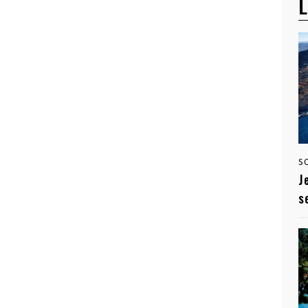
L
S
J
s