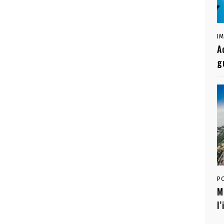
I
A
g
P
M
l