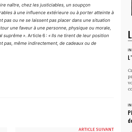
ire naître, chez les justiciables, un soupçon
érables à une influence extérieure ou à porter atteinte à
ent pas ou ne se laissent pas placer dans une situation
retour une faveur à une personne, physique ou morale,
L
nal suprême »
. Article 6 :
« Ils ne tirent de leur position
tent pas, même indirectement, de cadeaux ou de
I
L
C
p
v
co
I
P
d
ARTICLE SUIVANT