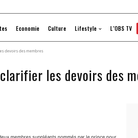
tes
Economie
Culture
Lifestyle
L’OBS TV
er les devoirs des membres
 clarifier les devoirs des
 deux membres suppléants nommés par le prince pour