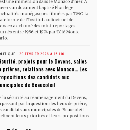
’est une immersion dans le Monaco d’hier. À
ravers un document baptisé Florilège
’actualités monégasques filmées par TMC, la
ateforme de l’Institut audiovisuel de
onaco a exhumé des mini-reportages
ournés entre 1956 et 1974 par Télé Monte-
rlo.
OLITIQUE
20 FÉVRIER 2026 À 16H10
écurité, projets pour le Devens, salles
e prières, relations avec Monaco… Les
ropositions des candidats aux
unicipales de Beausoleil
e la sécurité au réaménagement du Devens,
 passant par la question des lieux de prière,
es candidats aux municipales de Beausoleil
clinent leurs priorités et leurs propositions.