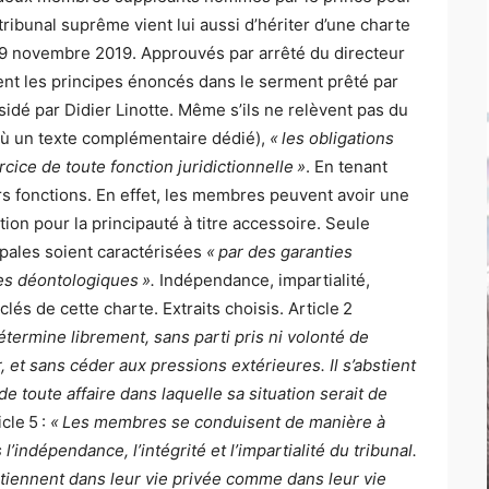
ribunal suprême vient lui aussi d’hériter d’une charte
 29 novembre 2019. Approuvés par arrêté du directeur
sent les principes énoncés dans le serment prêté par
sidé par Didier Linotte. Même s’ils ne relèvent pas du
d’où un texte complémentaire dédié),
« les obligations
cice de toute fonction juridictionnelle »
. En tenant
s fonctions. En effet, les membres peuvent avoir une
tion pour la principauté à titre accessoire. Seule
cipales soient caractérisées
« par des garanties
s déontologiques ».
Indépendance, impartialité,
clés de cette charte. Extraits choisis. Article 2
ermine librement, sans parti pris ni volonté de
r, et sans céder aux pressions extérieures. Il s’abstient
de toute affaire dans laquelle sa situation serait de
icle 5 :
« Les membres se conduisent de manière à
l’indépendance, l’intégrité et l’impartialité du tribunal.
tretiennent dans leur vie privée comme dans leur vie