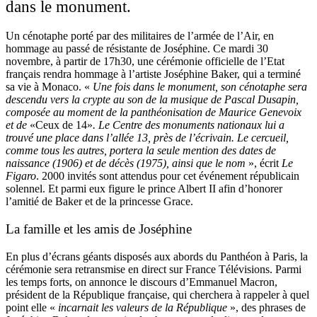
dans le monument.
Un cénotaphe porté par des militaires de l’armée de l’Air, en
hommage au passé de résistante de Joséphine. Ce mardi 30
novembre, à partir de 17h30, une cérémonie officielle de l’Etat
français rendra hommage à l’artiste Joséphine Baker, qui a terminé
sa vie à Monaco. «
Une fois dans le monument, son cénotaphe sera
descendu vers la crypte au son de la musique de Pascal Dusapin,
composée au moment de la panthéonisation de Maurice Genevoix
et de
«Ceux de 14»
. Le Centre des monuments nationaux lui a
trouvé une place dans l’allée 13, près de l’écrivain. Le cercueil,
comme tous les autres, portera la seule mention des dates de
naissance (1906) et de décès (1975), ainsi que le nom
», écrit
Le
Figaro
. 2000 invités sont attendus pour cet événement républicain
solennel. Et parmi eux figure le prince Albert II afin d’honorer
l’amitié de Baker et de la princesse Grace.
La famille et les amis de Joséphine
En plus d’écrans géants disposés aux abords du Panthéon à Paris, la
cérémonie sera retransmise en direct sur France Télévisions. Parmi
les temps forts, on annonce le discours d’Emmanuel Macron,
président de la République française, qui cherchera à rappeler à quel
point elle «
incarnait les valeurs de la République
», des phrases de