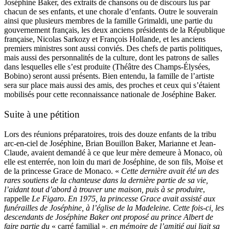
Joséphine Baker, des extraits de chansons ou de discours lus par
chacun de ses enfants, et une chorale d’enfants. Outre le souverain
ainsi que plusieurs membres de la famille Grimaldi, une partie du
gouvernement français, les deux anciens présidents de la République
française, Nicolas Sarkozy et François Hollande, et les anciens
premiers ministres sont aussi conviés. Des chefs de partis politiques,
mais aussi des personnalités de la culture, dont les patrons de salles
dans lesquelles elle s’est produite (Théâtre des Champs-Élysées,
Bobino) seront aussi présents. Bien entendu, la famille de l’artiste
sera sur place mais aussi des amis, des proches et ceux qui s’étaient
mobilisés pour cette reconnaissance nationale de Joséphine Baker.
Suite à une pétition
Lors des réunions préparatoires, trois des douze enfants de la tribu
arc-en-ciel de Joséphine, Brian Bouillon Baker, Marianne et Jean-
Claude, avaient demandé à ce que leur mère demeure à Monaco, où
elle est enterrée, non loin du mari de Joséphine, de son fils, Moïse et
de la princesse Grace de Monaco. «
Cette dernière avait été un des
rares soutiens de la chanteuse dans la dernière partie de sa vie,
l’aidant tout d’abord à trouver une maison, puis à se produire
,
rappelle
Le Figaro
.
En 1975, la princesse Grace avait assisté aux
funérailles de Joséphine, à l’église de la Madeleine. Cette fois-ci, les
descendants de Joséphine Baker ont proposé au prince Albert de
faire partie du
« carré familial »
, en mémoire de l’amitié qui liait sa