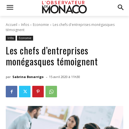
Accueil
Infos
Economie
Les chefs d'entreprises monégasques
témoignent
Infos
Economie
Les chefs d’entreprises
monégasques témoignent
-
par
Sabrina Bonarrigo
15 avril 2020 à 11h30