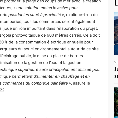
L
ux protéger la plage des coups de mer avec la création
stantes,
« une solution moins invasive pour
 de posidonies situé à proximité »
, explique-t-on du
 intempéries, tous les commerces seront également
 joué un rôle important dans l’élaboration du projet.
gola photovoltaïque de 900 mètres carrés. Cela doit
80 % de la consommation électrique annuelle pour
s marqueurs du souci environnemental autour de ce site
’éclairage public, la mise en place de bornes
imisation de la gestion de l’eau et la gestion
S
J
e technique supérieure sera principalement utilisée pour
s
mique permettant d’alimenter en chauffage et en
 les commerces du complexe balnéaire »
, assure le
22.