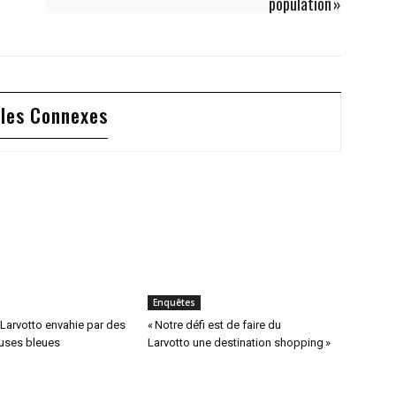
population »
cles Connexes
Enquêtes
Larvotto envahie par des
« Notre défi est de faire du
uses bleues
Larvotto une destination shopping »