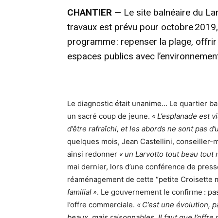
CHANTIER
— Le site balnéaire du La
travaux est prévu pour octobre 2019, 
programme : repenser la plage, offrir
espaces publics avec l’environnement
Le diagnostic était unanime… Le quartier bal
un sacré coup de jeune.
« L’esplanade est vi
d’être rafraîchi, et les abords ne sont pas d
quelques mois, Jean Castellini, conseiller-m
ainsi redonner
« un Larvotto tout beau tout
mai dernier, lors d’une conférence de press
réaménagement de cette “petite Croisette
familial »
. Le gouvernement le confirme : p
l’offre commerciale.
« C’est une évolution, p
beaux, mais raisonnables. Il faut que l’off