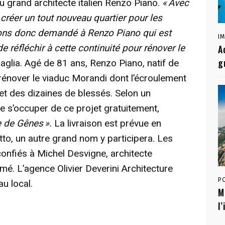
u grand architecte italien Renzo Piano.
« Avec
créer un tout nouveau quartier pour les
vons donc demandé à Renzo Piano qui est
I
de réfléchir à cette continuité pour rénover le
A
g
aglia. Agé de 81 ans, Renzo Piano, natif de
rénover le viaduc Morandi dont l’écroulement
 et des dizaines de blessés. Selon un
e s’occuper de ce projet gratuitement,
 de Gênes ».
La livraison est prévue en
o, un autre grand nom y participera. Les
onfiés à Michel Desvigne, architecte
é. L’agence Olivier Deverini Architecture
P
au local.
M
l