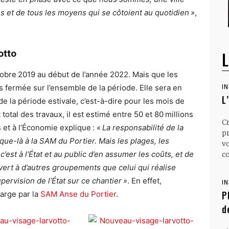
és et de tous les moyens qui se côtoient au quotidien »
,
otto
L
ctobre 2019 au début de l’année 2022. Mais que les
s fermée sur l’ensemble de la période. Elle sera en
I
L
de la période estivale, c’est-à-dire pour les mois de
 total des travaux, il est estimé entre 50 et 80 millions
C
 et à l’Économie explique :
« La responsabilité de la
p
que-là à la SAM du Portier. Mais les plages, les
v
st à l’État et au public d’en assumer les coûts, et de
co
vert à d’autres groupements que celui qui réalise
supervision de l’État sur ce chantier »
. En effet,
I
P
harge par la
SAM Anse du Portier
.
d