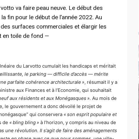
rvotto va faire peau neuve. Le début des
la fin pour le début de l’année 2022. Au
 des surfaces commerciales et élargir les
 en toile de fond —
néaire du Larvotto cumulait les handicaps et méritait
eillissante, le parking — difficile d’accès — mérite
’une parfaite cohérence architecturale »
, résumait il y a
inistre aux Finances et à l’Economie, qui souhaitait
 neuf aux résidents et aux Monégasques ».
Au mois de
e, le gouvernement a donc dévoilé le projet de
 monégasque” qui conservera
« son esprit populaire et
as de
« bling bling »
à l’horizon, y compris au niveau de
as une révolution. Il s’agit de faire des aménagements
re reste en phase avec ce que nous sommes, une ville-