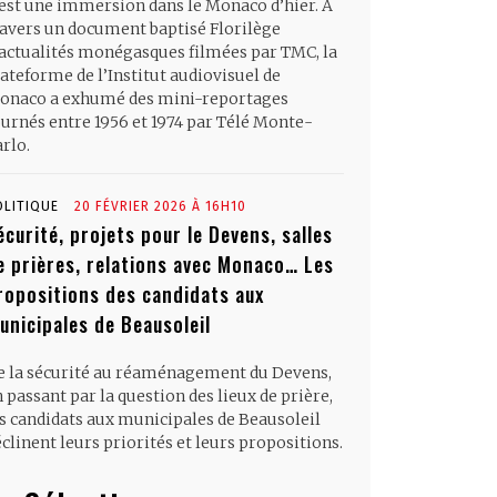
’est une immersion dans le Monaco d’hier. À
ravers un document baptisé Florilège
’actualités monégasques filmées par TMC, la
ateforme de l’Institut audiovisuel de
onaco a exhumé des mini-reportages
ournés entre 1956 et 1974 par Télé Monte-
rlo.
OLITIQUE
20 FÉVRIER 2026 À 16H10
écurité, projets pour le Devens, salles
e prières, relations avec Monaco… Les
ropositions des candidats aux
unicipales de Beausoleil
e la sécurité au réaménagement du Devens,
 passant par la question des lieux de prière,
es candidats aux municipales de Beausoleil
clinent leurs priorités et leurs propositions.