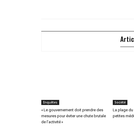
Arti
Enquêtes
Société
« Le gouvernement doit prendre des
La plage du 
mesures pour éviter une chute brutale
petites méd
de l’activité »