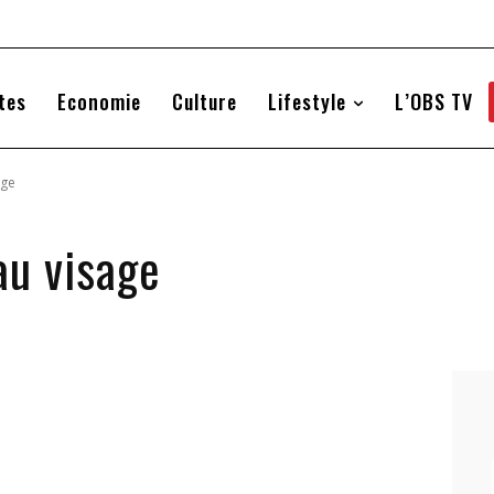
tes
Economie
Culture
Lifestyle
L’OBS TV
age
au visage