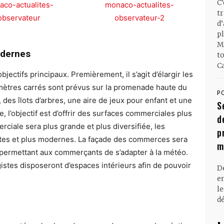
C
t
d
pl
M
odernes
t
Ca
bjectifs principaux. Premièrement, il s’agit d’élargir les
 mètres carrés sont prévus sur la promenade haute du
P
es îlots d’arbres, une aire de jeux pour enfant et une
S
e, l’objectif est d’offrir des surfaces commerciales plus
d
erciale sera plus grande et plus diversifiée, les
p
tes et plus modernes. La façade des commerces sera
m
permettant aux commerçants de s’adapter à la météo.
stes disposeront d’espaces intérieurs afin de pouvoir
D
en
l
dé