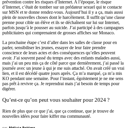
prévention contre les risques d’Internet. A l’époque, le risque
d’Internet, c’était de tomber sur un prédateur sexuel qui te contacte
sur MSN et te donne rendez-vous. Aujourd’hui il y a ça, mais aussi
plein de nouvelles choses dont le harcèlement. Il suffit qu’une classe
prenne pour cible un élève et ils se déchaînent sur lui sur Internet,
parfois jusqu’à le pousser au suicide. J’ai participé à des campagnes
publicitaires qui comprenaient de grosses affiches sur Monaco.
La prochaine étape c’est d’aller dans les salles de classe pour en
parler, sensibiliser les jeunes, essayer de leur faire prendre
conscience de leurs actes et des conséquences qu’elles peuvent
avoir. J’ai souvent passé du temps avec des enfants malades aussi,
mais j’ai un peu mis ça de côté parce que dernièrement, j’ai passé la
journée avec un jeune à qui je me suis attaché. On avait créé un vrai
lien, et il est décédé quatre jours après. Ça m’a marqué, ça m’a mis
KO pendant une semaine. Pour l’instant, égoïstement je ne me sens
pas prêt à revivre ça. Je reprendrai mais j’ai besoin de temps pour
digérer.
Qu’est-ce qu’on peut vous souhaiter pour 2024 ?
Rien de plus que ce que j’ai, que ça continue, que je trouve de
nouvelles idées pour faire kiffer ma communauté.
par
Mélicia Poitiers