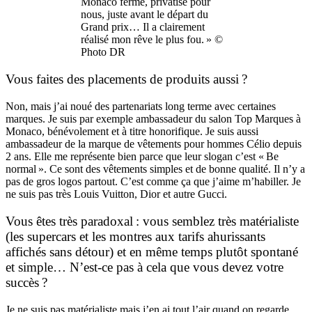
Monaco fermé, privatisé pour
nous, juste avant le départ du
Grand prix… Il a clairement
réalisé mon rêve le plus fou. » ©
Photo DR
Vous faites des placements de produits aussi ?
Non, mais j’ai noué des partenariats long terme avec certaines
marques. Je suis par exemple ambassadeur du salon Top Marques à
Monaco, bénévolement et à titre honorifique. Je suis aussi
ambassadeur de la marque de vêtements pour hommes Célio depuis
2 ans. Elle me représente bien parce que leur slogan c’est « Be
normal ». Ce sont des vêtements simples et de bonne qualité. Il n’y a
pas de gros logos partout. C’est comme ça que j’aime m’habiller. Je
ne suis pas très Louis Vuitton, Dior et autre Gucci.
Vous êtes très paradoxal : vous semblez très matérialiste
(les supercars et les montres aux tarifs ahurissants
affichés sans détour) et en même temps plutôt spontané
et simple… N’est-ce pas à cela que vous devez votre
succès ?
Je ne suis pas matérialiste mais j’en ai tout l’air quand on regarde