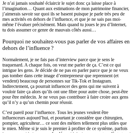
Je n’ai jamais souhaité éclaircir le sujet donc ça laisse place à
l’imagination… Quant aux estimations de mon patrimoine financier,
j’aimerais savoir sur quoi ils se basent puisque je parle très peu de
mes activités en dehors de l’influence, et que je ne sais pas moi-
même l’évaluer précisément. Mais quand tu joues le jeu d’Internet,
tu dois assumer ce genre de mauvais côtés aussi…
Pourquoi ne souhaitez-vous pas parler de vos affaires en
dehors de l’influence ?
Normalement, je ne fais pas d’interview parce que je sens le
traquenard. A chaque fois, on veut me parler de ça. C’est ce qui
intrigue les gens. Je décide de ne pas en parler parce que je ne veux
pas tomber dans cette image d’entrepreneur que reprennent (et
vendent) beaucoup de personnes sur Tik-Tok et Instagram.
Indirectement, ça pourrait influencer des gens qui me suivent à
vouloir faire ça alors qu’ils ont une fibre pour autre chose, peut-être
pour être médecin. Je ne veux pas contribuer à faire croire aux gens
qu’il n’y a qu’un chemin pour réussir.
C’est pareil pour l’influence. Tous les jeunes veulent être
influenceurs aujourd’hui, et pourtant je considère que chirurgien,
pompier, agriculteur… ce sont des métiers tellement plus utiles que
le mien. Même si je suis le premier à profiter de ce système, parfois