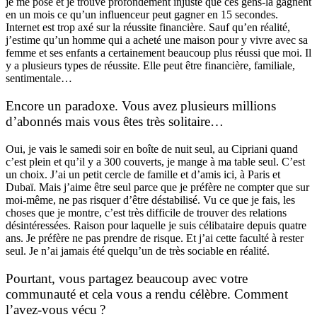
je me pose et je trouve profondément injuste que ces gens-là gagnent
en un mois ce qu’un influenceur peut gagner en 15 secondes.
Internet est trop axé sur la réussite financière. Sauf qu’en réalité,
j’estime qu’un homme qui a acheté une maison pour y vivre avec sa
femme et ses enfants a certainement beaucoup plus réussi que moi. Il
y a plusieurs types de réussite. Elle peut être financière, familiale,
sentimentale…
Encore un paradoxe. Vous avez plusieurs millions
d’abonnés mais vous êtes très solitaire…
Oui, je vais le samedi soir en boîte de nuit seul, au Cipriani quand
c’est plein et qu’il y a 300 couverts, je mange à ma table seul. C’est
un choix. J’ai un petit cercle de famille et d’amis ici, à Paris et
Dubaï. Mais j’aime être seul parce que je préfère ne compter que sur
moi-même, ne pas risquer d’être déstabilisé. Vu ce que je fais, les
choses que je montre, c’est très difficile de trouver des relations
désintéressées. Raison pour laquelle je suis célibataire depuis quatre
ans. Je préfère ne pas prendre de risque. Et j’ai cette faculté à rester
seul. Je n’ai jamais été quelqu’un de très sociable en réalité.
Pourtant, vous partagez beaucoup avec votre
communauté et cela vous a rendu célèbre. Comment
l’avez-vous vécu ?