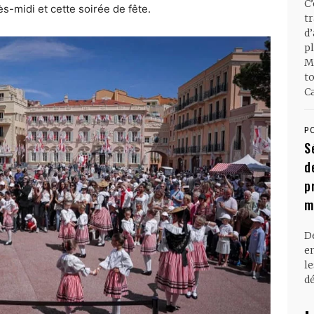
C
ès-midi et cette soirée de fête.
t
d
pl
M
t
Ca
P
S
d
p
m
D
en
l
dé