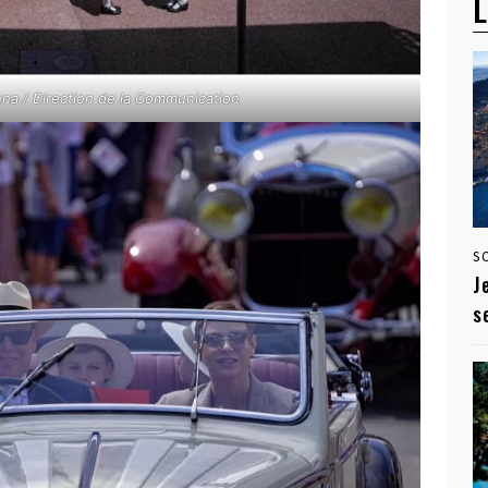
L
a / Direction de la Communication
S
J
s