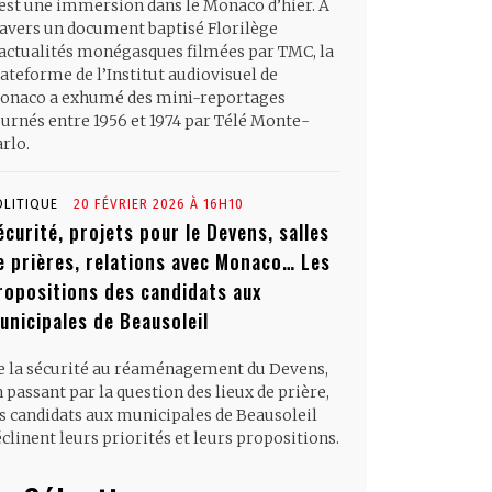
’est une immersion dans le Monaco d’hier. À
ravers un document baptisé Florilège
’actualités monégasques filmées par TMC, la
ateforme de l’Institut audiovisuel de
onaco a exhumé des mini-reportages
ournés entre 1956 et 1974 par Télé Monte-
rlo.
OLITIQUE
20 FÉVRIER 2026 À 16H10
écurité, projets pour le Devens, salles
e prières, relations avec Monaco… Les
ropositions des candidats aux
unicipales de Beausoleil
e la sécurité au réaménagement du Devens,
 passant par la question des lieux de prière,
es candidats aux municipales de Beausoleil
clinent leurs priorités et leurs propositions.