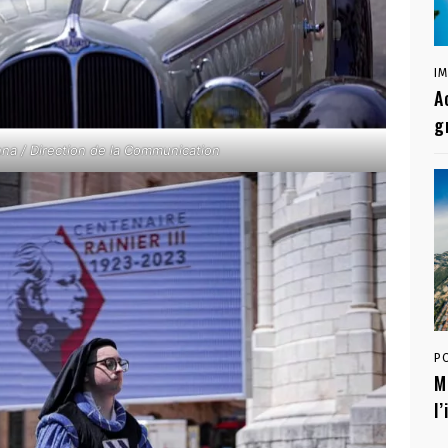
I
A
g
a / Direction de la Communication
P
M
l