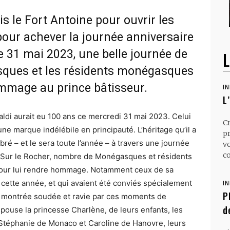
s le Fort Antoine pour ouvrir les
e pour achever la journée anniversaire
Le 31 mai 2023, une belle journée de
L
sques et les résidents monégasques
mmage au prince bâtisseur.
I
L
ldi aurait eu 100 ans ce mercredi 31 mai 2023. Celui
C
une marque indélébile en principauté. L’héritage qu’il a
p
ré – et le sera toute l’année – à travers une journée
v
co
. Sur le Rocher, nombre de Monégasques et résidents
pour lui rendre hommage. Notamment ceux de sa
cette année, et qui avaient été conviés spécialement
I
P
est montrée soudée et ravie par ces moments de
d
épouse la princesse Charlène, de leurs enfants, les
 Stéphanie de Monaco et Caroline de Hanovre, leurs