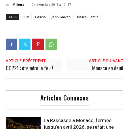
-
par
Milena
10 novembre 2015 à 10h57
TAGS
SBM
Casino
John Galvani
Pascal Camia
ARTICLE PRÉCÉDENT
ARTICLE SUIVANT
COP21 : éteindre le feu !
Monaco en deuil
Articles Connexes
La Rascasse à Monaco, fermée
jusqu’en avril 2026, se refait une