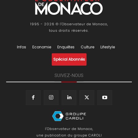
1995 - 2026 © l'Observateur de Monaco,
tous droits réservés.
Infos
Economie
Enquêtes
Culture
Lifestyle
Spécial Abonnés
SUIVEZ-NOUS
l'Observateur de Monaco,
une publication du groupe CAROLI