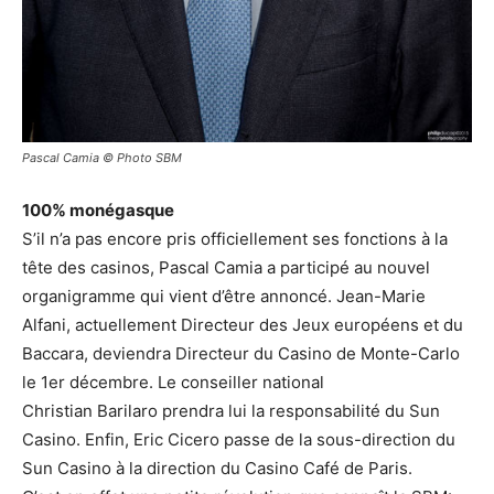
Pascal Camia © Photo SBM
100% monégasque
S’il n’a pas encore pris officiellement ses fonctions à la
tête des casinos, Pascal Camia a participé au nouvel
organigramme qui vient d’être annoncé. Jean-Marie
Alfani, actuellement Directeur des Jeux européens et du
Baccara, deviendra Directeur du Casino de Monte-Carlo
le 1er décembre. Le conseiller national
Christian Barilaro prendra lui la responsabilité du Sun
Casino. Enfin, Eric Cicero passe de la sous-direction du
Sun Casino à la direction du Casino Café de Paris.