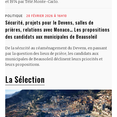
et 1974 par Télé Monte-Carlo.
POLITIQUE
20 FÉVRIER 2026 À 16H10
Sécurité, projets pour le Devens, salles de
prières, relations avec Monaco… Les propositions
des candidats aux municipales de Beausoleil
De la sécurité au réaménagement du Devens, en passant
par la question des lieux de prière, les candidats aux
municipales de Beausoleil déclinent leurs priorités et
leurs propositions.
La Sélection