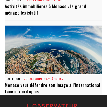
IMMOBILIER
12 DÉCEMBRE 2025 À 11H16
Activités immobilières à Monaco : le grand
ménage législatif
POLITIQUE
20 OCTOBRE 2025 À 10H44
Monaco veut défendre son image à l’international
face aux critiques