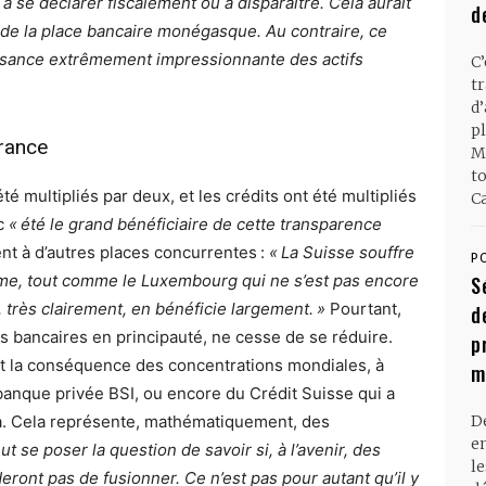
à se déclarer fiscalement ou à disparaitre. Cela aurait
d
t de la place bancaire monégasque. Au contraire, ce
issance extrêmement impressionnante des actifs
C
t
d
pl
rance
M
t
été multipliés par deux, et les crédits ont été multipliés
Ca
nc
« été le grand bénéficiaire de cette transparence
ent à d’autres places concurrentes :
« La Suisse souffre
P
, tout comme le Luxembourg qui ne s’est pas encore
S
 très clairement, en bénéficie largement. »
Pourtant,
d
s bancaires en principauté, ne cesse de se réduire.
p
it la conséquence des concentrations mondiales, à
m
 banque privée BSI, ou encore du Crédit Suisse qui a
ra. Cela représente, mathématiquement, des
D
en
ut se poser la question de savoir si, à l’avenir, des
l
eront pas de fusionner. Ce n’est pas pour autant qu’il y