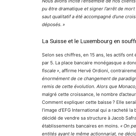
Nous avons incité l’ensemble de nos clients 
pu être dramatique et signer l’arrêt de mor
saut qualitatif a été accompagné d’une cro
déposés. »
La Suisse et le Luxembourg en souff
Selon ses chiffres, en 15 ans, les actifs ont 
par 5. La place bancaire monégasque a do
fiscale »
, affirme Hervé Ordioni, contrairem
énormément de ce changement de paradigme
remis de cette évolution. Alors que Monaco,
malgré cette
croissance, le nombre d’acteur
Comment expliquer cette baisse ? Elle sera
l’image d’EFG International qui a racheté la
décidé de vendre sa structure à Jacob Saf
établissements bancaires en moins.
« On pe
entités ayant le même actionnariat, ne décid