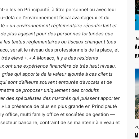
t-elles en Principauté, à titre personnel ou avec leur
? Au-delà de l’environnement fiscal avantageux et du
uté
« un environnement réglementaire réconfortant et
ien de plus agaçant pour des personnes fortunées que
I
 si les textes réglementaires ou fiscaux changent tous
A
co, serait le niveau des professionnels de la place, et
g
 très élevé ». « A Monaco, il y a des résidents
x ont une expérience financière de très haut niveau.
 grise qui apporte de la valeur ajoutée à ces clients
 qui sont d’ailleurs souvent entourés d’avocats et de
ermettre de proposer uniquement des produits
er des spécialistes des marchés qui puissent apporter
 »
La présence de plus en plus grande en Principauté
 office, multi family office et sociétés de gestion —
ecteur bancaire, contraint de se maintenir à niveau et
P
M