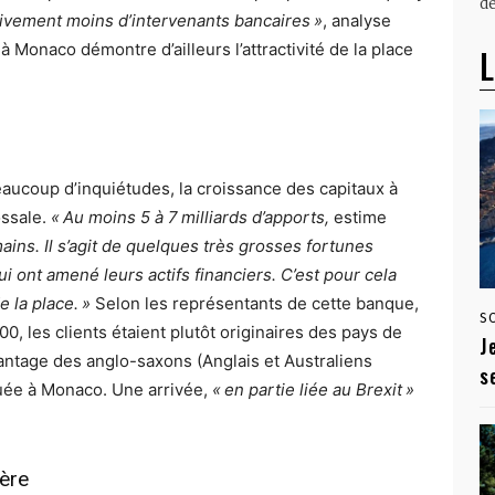
dé
ctivement moins d’intervenants bancaires »
, analyse
à Monaco démontre d’ailleurs l’attractivité de la place
L
 beaucoup d’inquiétudes, la croissance des capitaux à
ossale.
« Au moins 5 à 7 milliards d’apports,
estime
ains. Il s’agit de quelques très grosses fortunes
i ont amené leurs actifs financiers. C’est pour cela
e la place. »
Selon les représentants de cette banque,
S
, les clients étaient plutôt originaires des pays de
J
avantage des anglo-saxons (Anglais et Australiens
s
quée à Monaco. Une arrivée,
« en partie liée au Brexit »
ière