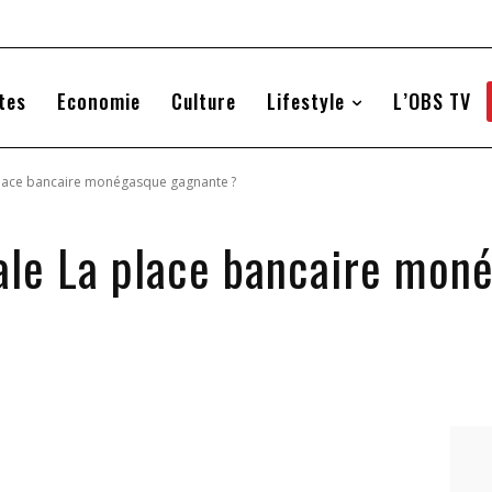
tes
Economie
Culture
Lifestyle
L’OBS TV
place bancaire monégasque gagnante ?
ale La place bancaire mon