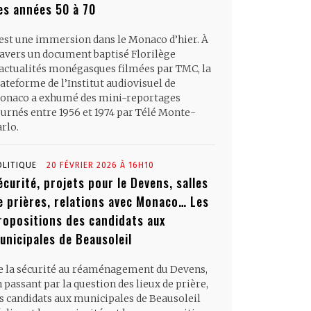
es années 50 à 70
’est une immersion dans le Monaco d’hier. À
ravers un document baptisé Florilège
’actualités monégasques filmées par TMC, la
ateforme de l’Institut audiovisuel de
onaco a exhumé des mini-reportages
ournés entre 1956 et 1974 par Télé Monte-
rlo.
OLITIQUE
20 FÉVRIER 2026 À 16H10
écurité, projets pour le Devens, salles
e prières, relations avec Monaco… Les
ropositions des candidats aux
unicipales de Beausoleil
e la sécurité au réaménagement du Devens,
 passant par la question des lieux de prière,
es candidats aux municipales de Beausoleil