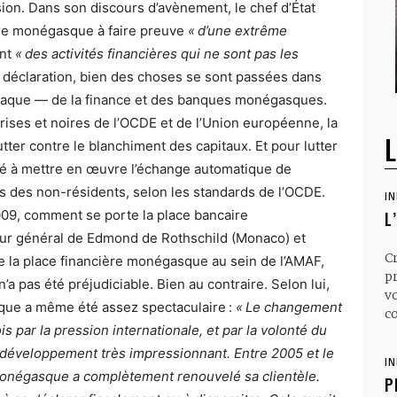
sion. Dans son discours d’avènement, le chef d’État
ière monégasque à faire preuve
« d’une extrême
nt
« des activités financières qui ne sont pas les
 déclaration, bien des choses se sont passées dans
aque — de la finance et des banques monégasques.
grises et noires de l’OCDE et de l’Union européenne, la
L
tter contre le blanchiment des capitaux. Et pour lutter
agé à mettre en œuvre l’échange automatique de
 des non-résidents, selon les standards de l’OCDE.
I
09, comment se porte la place bancaire
L
ur général de Edmond de Rothschild (Monaco) et
C
 la place financière monégasque au sein de l’AMAF,
p
’a pas été préjudiciable. Bien au contraire. Selon lui,
v
que a même été assez spectaculaire :
« Le changement
co
s par la pression internationale, et par la volonté du
e développement très impressionnant. Entre 2005 et le
I
monégasque a complètement renouvelé sa clientèle.
P