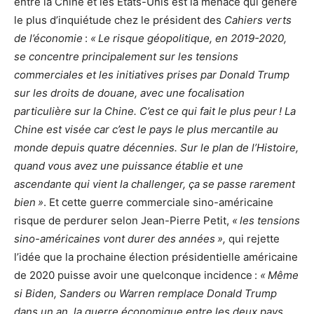
entre la Chine et les États-Unis est la menace qui génère
le plus d’inquiétude chez le président des
Cahiers verts
de l’économie
:
« Le risque géopolitique, en 2019-2020,
se concentre principalement sur les tensions
commerciales et les initiatives prises par Donald Trump
sur les droits de douane, avec une focalisation
particulière sur la Chine. C’est ce qui fait le plus peur ! La
Chine est visée car c’est le pays le plus mercantile au
monde depuis quatre décennies. Sur le plan de l’Histoire,
quand vous avez une puissance établie et une
ascendante qui vient la challenger, ça se passe rarement
bien »
. Et cette guerre commerciale sino-américaine
risque de perdurer selon Jean-Pierre Petit,
« les tensions
sino-américaines vont durer des années »,
qui rejette
l’idée que la prochaine élection présidentielle américaine
de 2020 puisse avoir une quelconque incidence :
« Même
si Biden, Sanders ou Warren remplace Donald Trump
dans un an, la guerre économique entre les deux pays