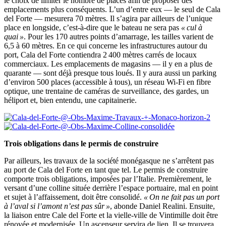
le choix de limiter le nombre de places afin de proposer des
emplacements plus conséquents. L’un d’entre eux — le seul de Cala
del Forte — mesurera 70 mètres. Il s’agira par ailleurs de l’unique
place en longside, c’est-à-dire que le bateau ne sera pas
« cul à
quai »
. Pour les 170 autres points d’amarrage, les tailles varient de
6,5 à 60 mètres. En ce qui concerne les infrastructures autour du
port, Cala del Forte contiendra 2 400 mètres carrés de locaux
commerciaux. Les emplacements de magasins — il y en a plus de
quarante — sont déjà presque tous loués. Il y aura aussi un parking
d’environ 500 places (accessible à tous), un réseau Wi-Fi en fibre
optique, une trentaine de caméras de surveillance, des gardes, un
héliport et, bien entendu, une capitainerie.
Trois obligations dans le permis de construire
Par ailleurs, les travaux de la société monégasque ne s’arrêtent pas
au port de Cala del Forte en tant que tel. Le permis de construire
comporte trois obligations, imposées par l’Italie. Premièrement, le
versant d’une colline située derrière l’espace portuaire, mal en point
et sujet à l’affaissement, doit être consolidé.
« On ne fait pas un port
à l’aval si l’amont n’est pas sûr »
, abonde Daniel Realini. Ensuite,
la liaison entre Cale del Forte et la vielle-ville de Vintimille doit être
rénovée et modernisée. Un ascenseur servira de lien. Il se trouvera