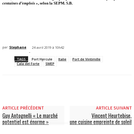
centaines d’emplois »
, selon la SEPM. S.B.
par
Stephane
24 avril 2019 à 10h42
-
TAGS
Port Hercule
Italie
Port de Vintimille
Cala del Forte
SMEP
ARTICLE PRÉCÉDENT
ARTICLE SUIVANT
Guy Antognelli « Le marché
Vincent Heurtebise,
potentiel est énorme »
une cuisine empreinte de soleil