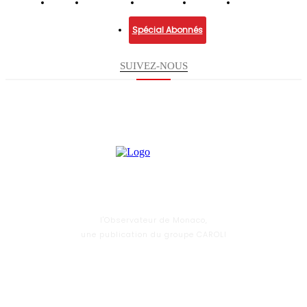
Infos
Economie
Enquêtes
Culture
Lifestyle
Spécial Abonnés
SUIVEZ-NOUS
l'Observateur de Monaco,
une publication du groupe CAROLI