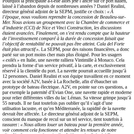
Pourquoi la principauté a-t-elle alors jeté l’ancre sur ce port italien,
laissé à l’abandon depuis de nombreuses années ? Daniel Realini,
directeur général adjoint de la SEPM, justifie ce choix :
« À
l’époque, nous voulions reprendre la concession de Beaulieu-sur-
Mer. Nous avions un groupement avec la Chambre de commerce et
d’industrie (CCI) de Nice et Vinci Construction, les discussions
étaient avancées. Finalement, on s’est rendu compte que la hauteur
de l’investissement comparé à la durée de concession faisait que
l’objectif de rentabilité ne pouvait pas être atteint. Cala del Forte
était plus attractif »
. La SEPM, pour des raisons financières, a donc
parié sur un port moins cher mais plus éloigné. Pour les usagers
« exilés »
en Italie, une navette ralliera Vintimille à Monaco. Cela
prendra la forme d’un service privatif, à la carte, et exclusivement
réservé à la clientèle du port. La navette pourrait accueillir jusqu’à
12 personnes. Daniel Realini et son équipe travaillent en ce moment
avec la société A2V, basée à La Rochelle, afin d’ébaucher un
prototype de bateau électrique. A2V, en pointe sur ces questions, a
par exemple la paternité d’Evian One, une navette rapide et moderne
pour relier différentes villes du lac Léman. Sa vitesse grimpe jusqu’à
55 nœuds. Il ne faut toutefois pas oublier qu’il s’agit d’une
utilisation lacustre, et qu’en Méditerranée, la rapidité de la navette
devrait être affectée. Le directeur général adjoint de la SEPM,
conscient du manque de recul sur un tel service, tient toutefois à
rassurer :
« Nous allons louer un bateau pour la première année,
voir comment cela fonctionne et attendre les retours de notre