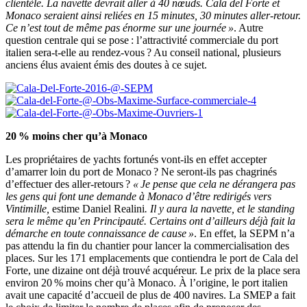
clientèle. La navette devrait aller à 40 nœuds. Cala del Forte et
Monaco seraient ainsi reliées en 15 minutes, 30 minutes aller-retour.
Ce n’est tout de même pas énorme sur une journée »
. Autre
question centrale qui se pose : l’attractivité commerciale du port
italien sera-t-elle au rendez-vous ? Au conseil national, plusieurs
anciens élus avaient émis des doutes à ce sujet.
20 % moins cher qu’à Monaco
Les propriétaires de yachts fortunés vont-ils en effet accepter
d’amarrer loin du port de Monaco ? Ne seront-ils pas chagrinés
d’effectuer des aller-retours ?
« Je pense que cela ne dérangera pas
les gens qui font une demande à Monaco d’être redirigés vers
Vintimille,
estime Daniel Realini
. Il y aura la navette, et le standing
sera le même qu’en Principauté. Certains ont d’ailleurs déjà fait la
démarche en toute connaissance de cause »
. En effet, la SEPM n’a
pas attendu la fin du chantier pour lancer la commercialisation des
places. Sur les 171 emplacements que contiendra le port de Cala del
Forte, une dizaine ont déjà trouvé acquéreur. Le prix de la place sera
environ 20 % moins cher qu’à Monaco. À l’origine, le port italien
avait une capacité d’accueil de plus de 400 navires. La SMEP a fait