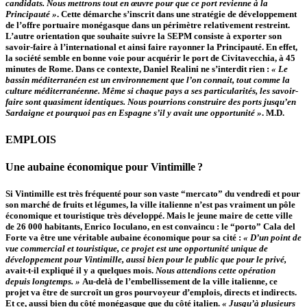
candidats. Nous mettrons tout en œuvre pour que ce port revienne à la
Principauté »
. Cette démarche s’inscrit dans une stratégie de développement
de l’offre portuaire monégasque dans un périmètre relativement restreint.
L’autre orientation que souhaite suivre la SEPM consiste à exporter son
savoir-faire à l’international et ainsi faire rayonner la Principauté. En effet,
la société semble en bonne voie pour acquérir le port de Civitavecchia, à 45
minutes de Rome. Dans ce contexte, Daniel Realini ne s’interdit rien :
« Le
bassin méditerranéen est un environnement que l’on connait, tout comme la
culture méditerranéenne. Même si chaque pays a ses particularités, les savoir-
faire sont quasiment identiques. Nous pourrions construire des ports jusqu’en
Sardaigne et pourquoi pas en Espagne s’il y avait une opportunité »
. M.D.
EMPLOIS
Une aubaine économique pour Vintimille ?
Si Vintimille est très fréquenté pour son vaste “mercato” du vendredi et pour
son marché de fruits et légumes, la ville italienne n’est pas vraiment un pôle
économique et touristique très développé. Mais le jeune maire de cette ville
de 26 000 habitants, Enrico Ioculano, en est convaincu : le “porto” Cala del
Forte va être une véritable aubaine économique pour sa cité :
« D’un point de
vue commercial et touristique, ce projet est une opportunité unique de
développement pour Vintimille, aussi bien pour le public que pour le privé,
avait-t-il expliqué il y a quelques mois.
Nous attendions cette opération
depuis longtemps. »
Au-delà de l’embellissement de la ville italienne, ce
projet va être de surcroît un gros pourvoyeur d’emplois, directs et indirects.
Et ce, aussi bien du côté monégasque que du côté italien.
« Jusqu’à plusieurs