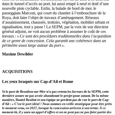
dans le tunnel d’accès au port, lui aussi retapé à neuf et doté d’une
nouvelle piste cyclable. Enfin, la balade de bord de mer, le
passeggiata Marconi, qui court du chantier à l’embouchure de la
Roya, doit faire l’objet de travaux d’aménagement. Réseaux
d’assainissement, chaussée, trottoirs, végétation, mobilier urbain et
signalisation, tout y passe ! La SEPM, par la voix de son directeur
général adjoint, ne voit aucun problème à assumer le coût de ces
travaux :
« Ce sont des procédures traditionnelles dans l’acquisition
de ce genre de concession. Cela garantit une cohérence dans un
périmètre assez large autour du port ».
Maxime Dewilder
ACQUISITIONS
Les yeux braqués sur Cap-d’Ail et Rome
Si le port de Beaulieu-sur-Mer n’a pas retenu les faveurs de la SEPM, cette
dernière assure ne pas avoir abandonné le projet pour autant. De la même
manière, Daniel Realini et son équipe ne perdent pas de vue le port de Cap-
d’Ail :
« C’est le port idéal ! Nous sommes en veille stratégique pour être prêts
le moment venu, en 2027, lorsque la concession arrivera à son terme. À ce
moment-là, il y aura un appel d’offres et on ne peut pas ne pas faire partie des