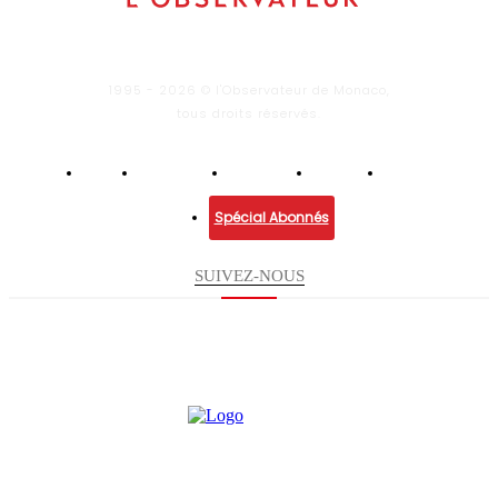
1995 - 2026 © l'Observateur de Monaco,
tous droits réservés.
Infos
Economie
Enquêtes
Culture
Lifestyle
Spécial Abonnés
SUIVEZ-NOUS