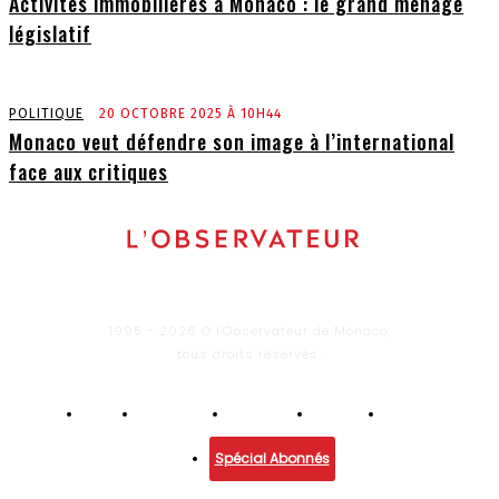
Activités immobilières à Monaco : le grand ménage
législatif
POLITIQUE
20 OCTOBRE 2025 À 10H44
Monaco veut défendre son image à l’international
face aux critiques
1995 - 2026 © l'Observateur de Monaco,
tous droits réservés.
Infos
Economie
Enquêtes
Culture
Lifestyle
Spécial Abonnés