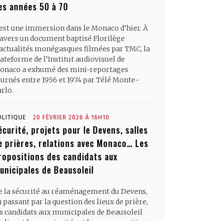
es années 50 à 70
’est une immersion dans le Monaco d’hier. À
ravers un document baptisé Florilège
’actualités monégasques filmées par TMC, la
ateforme de l’Institut audiovisuel de
onaco a exhumé des mini-reportages
ournés entre 1956 et 1974 par Télé Monte-
rlo.
OLITIQUE
20 FÉVRIER 2026 À 16H10
écurité, projets pour le Devens, salles
e prières, relations avec Monaco… Les
ropositions des candidats aux
unicipales de Beausoleil
e la sécurité au réaménagement du Devens,
 passant par la question des lieux de prière,
es candidats aux municipales de Beausoleil