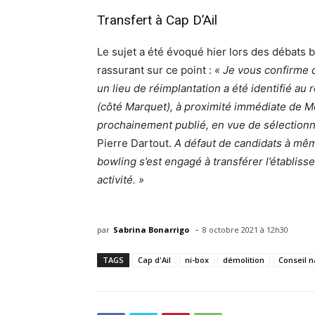
Transfert à Cap D’Ail
Le sujet a été évoqué hier lors des débats 
rassurant sur ce point :
« Je
vous confirme q
un lieu de réimplantation a été identifié au
(côté Marquet), à proximité immédiate de Mo
prochainement publié, en vue de sélectionne
Pierre Dartout.
A défaut de candidats à même
bowling s’est engagé à transférer l’établis
activité. »
-
par
Sabrina Bonarrigo
8 octobre 2021 à 12h30
TAGS
Cap d'Ail
ni-box
démolition
Conseil n