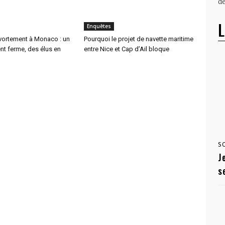
dé
L
Enquêtes
avortement à Monaco : un
Pourquoi le projet de navette maritime
t ferme, des élus en
entre Nice et Cap d’Ail bloque
S
J
s