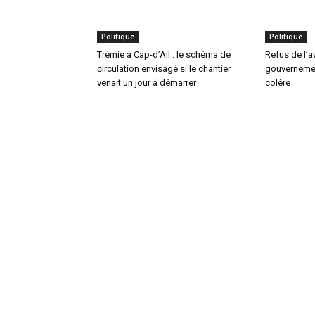
Politique
Politique
Trémie à Cap-d’Ail : le schéma de
Refus de l’
circulation envisagé si le chantier
gouvernemen
venait un jour à démarrer
colère