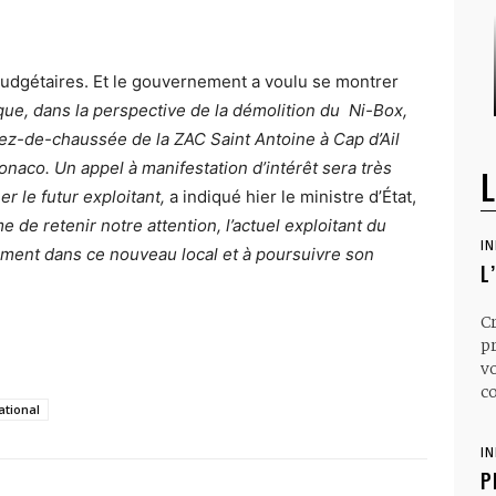
budgétaires. Et le gouvernement a voulu se montrer
ue, dans la perspective de la démolition du Ni-Box,
 rez-de-chaussée de la ZAC Saint Antoine à Cap d’Ail
naco. Un appel à manifestation d’intérêt sera très
L
r le futur exploitant,
a indiqué hier le ministre d’État,
 de retenir notre attention, l’actuel exploitant du
I
sement dans ce nouveau local et à poursuivre son
L
C
p
v
co
ational
I
P