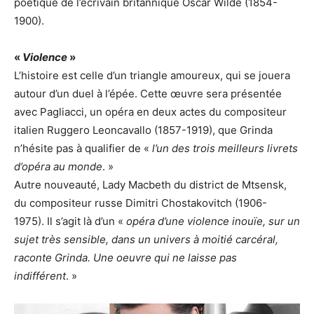
poétique de l’écrivain britannique Oscar Wilde (1854-
1900).
«
Violence
»
L’histoire est celle d’un triangle amoureux, qui se jouera
autour d’un duel à l’épée. Cette œuvre sera présentée
avec Pagliacci, un opéra en deux actes du compositeur
italien Ruggero Leoncavallo (1857-1919), que Grinda
n’hésite pas à qualifier de «
l’un des trois meilleurs livrets
d’opéra au monde
. »
Autre nouveauté, Lady Macbeth du district de Mtsensk,
du compositeur russe Dimitri Chostakovitch (1906-
1975). Il s’agit là d’un «
opéra d’une violence inouïe, sur un
sujet très sensible, dans un univers à moitié carcéral,
raconte Grinda. Une oeuvre qui ne laisse pas
indifférent
. »