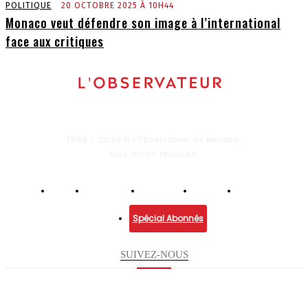
POLITIQUE
20 OCTOBRE 2025 À 10H44
Monaco veut défendre son image à l’international
face aux critiques
1995 - 2026 © l'Observateur de Monaco,
tous droits réservés.
Infos
Economie
Enquêtes
Culture
Lifestyle
Spécial Abonnés
SUIVEZ-NOUS