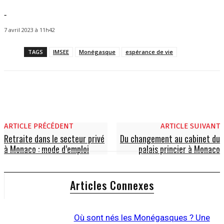
-
7 avril 2023 à 11h42
TAGS
IMSEE
Monégasque
espérance de vie
ARTICLE PRÉCÉDENT
ARTICLE SUIVANT
Retraite dans le secteur privé
Du changement au cabinet du
à Monaco : mode d’emploi
palais princier à Monaco
Articles Connexes
Où sont nés les Monégasques ? Une