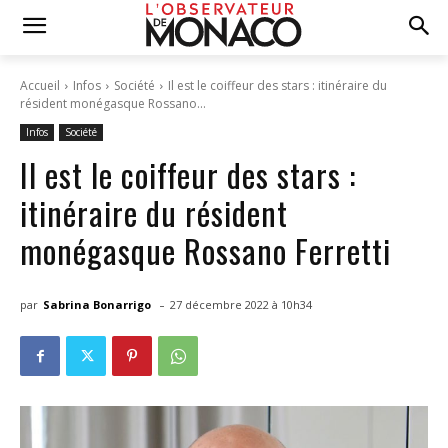
Accueil
Infos
Société
Il est le coiffeur des stars : itinéraire du
résident monégasque Rossano...
Infos
Société
Il est le coiffeur des stars :
itinéraire du résident
monégasque Rossano Ferretti
-
par
Sabrina Bonarrigo
27 décembre 2022 à 10h34