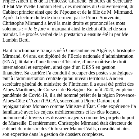
Prince Albert II et de la Princesse Charlène, entourés du Secrétaire
d’État Me Yvette Lambin Berti, des membres du Gouvernement, du
Cabinet princier ainsi que de l’épouse et de la fille de M. Mirmand.
Après la lecture du texte du serment par le Prince Souverain,
Christophe Mirmand a levé la main droite et prononcé les mots
solennels : «
Je le jure »,
marquant ainsi le début officiel de son
mandat. Le procès-verbal de la prestation a ensuite été lu par Me
Lambin Berti.
Haut fonctionnaire français né à Constantine en Algérie, Christophe
Mirmand, 64 ans, est diplômé de l’École nationale d’administration
(ENA), titulaire d’une licence d’histoire, d’une maîtrise de droit
international et européen, ainsi que d’un DESS en gestion
financière. Sa carrière l’a conduit à occuper des postes stratégiques
tant à l’administration centrale qu’au niveau territorial. Ancien
secrétaire général du ministère de l’Intérieur, il a aussi été préfet des
Alpes-Maritimes, de Corse et de Bretagne. En août 2020, en pleine
pandémie de Covid-19, il a été nommé préfet de la région Provence-
Alpes-Côte d’Azur (PACA), succédant à Pierre Dartout qui
rejoignait alors Monaco comme Ministre d’État. Cette expérience l’a
familiarisé avec les enjeux méditerranéens et les élus locaux,
notamment à travers des dossiers majeurs comme les projets du port
de Marseille. Dernièrement, Christophe Mirmand était directeur de
cabinet du ministre des Outre-mer Manuel Valls, consolidant ainsi
son expertise dans la gestion de dossiers complexes.