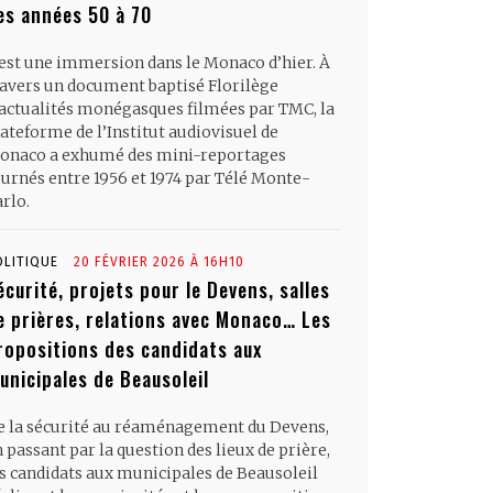
es années 50 à 70
’est une immersion dans le Monaco d’hier. À
ravers un document baptisé Florilège
’actualités monégasques filmées par TMC, la
ateforme de l’Institut audiovisuel de
onaco a exhumé des mini-reportages
ournés entre 1956 et 1974 par Télé Monte-
rlo.
OLITIQUE
20 FÉVRIER 2026 À 16H10
écurité, projets pour le Devens, salles
e prières, relations avec Monaco… Les
ropositions des candidats aux
unicipales de Beausoleil
e la sécurité au réaménagement du Devens,
 passant par la question des lieux de prière,
es candidats aux municipales de Beausoleil