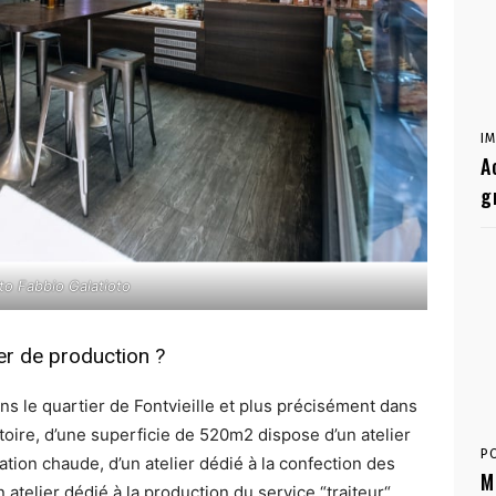
I
A
g
o Fabbio Galatioto
er de production ?
ns le quartier de Fontvieille et plus précisément dans
toire, d’une superficie de 520m2 dispose d’un atelier
P
ation chaude, d’un atelier dédié à la confection des
M
un atelier dédié à la production du service “traiteur“.