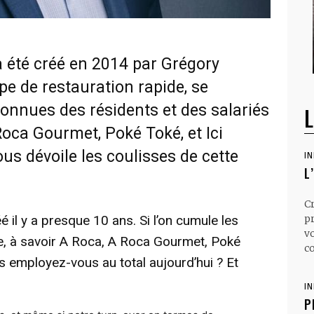
 été créé en 2014 par Grégory
e de restauration rapide, se
onnues des résidents et des salariés
L
Roca Gourmet, Poké Toké, et Ici
us dévoile les coulisses de cette
I
L
C
il y a presque 10 ans. Si l’on cumule les
p
v
pe, à savoir A Roca, A Roca Gourmet, Poké
co
és employez-vous au total aujourd’hui ? Et
I
P