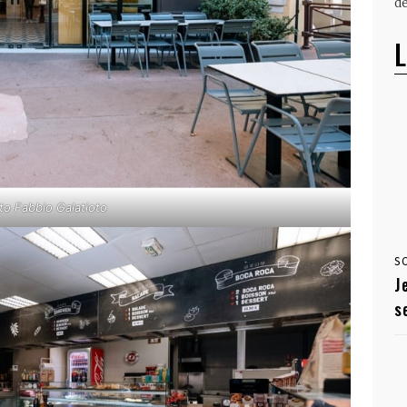
dé
L
o Fabbio Galatioto
S
J
s