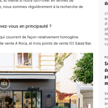
, et même si notre turn-over en termes de
d
le, nous sommes régulièrement à la recherche de
C
t
d
ez-vous en principauté ?
pl
M
qui couvrent de façon relativement homogène
t
de vente A Roca, et trois points de vente ICI Salad Bar.
Ca
P
S
d
p
m
D
en
l