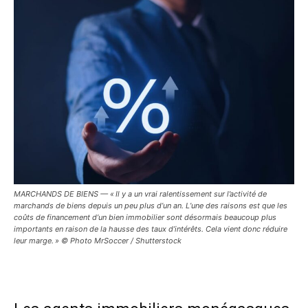
MARCHANDS DE BIENS — « Il y a un vrai ralentissement sur l’activité de
marchands de biens depuis un peu plus d’un an. L’une des raisons est que les
coûts de financement d’un bien immobilier sont désormais beaucoup plus
importants en raison de la hausse des taux d’intérêts. Cela vient donc réduire
leur marge. » © Photo MrSoccer / Shutterstock