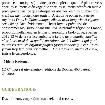
présence de toxiques (dioxine par exemple) en quantité plus élevées
chez les saumons d’élevage que chez les saumons pêchés en mer. A
privilégier aussi : ce que fabrique les abeilles, en plus du miel, qui
« est excellent pour notre santé »
. A savoir le pollen et la gelée
royale (
« Dans la Chine antique, elle assurait longévité et vigueur
sexuelle »)
. Bien évidemment, Henri Joyeux préconise de
consommer bio, surtout dans une PACA première région de France,
proportionnellement, en termes d’agriculture biologique, avec en
2012 13 % de la surface agricole.
« Le bio de proximité, labellisé
c’est la sécurité de la qualité nutritionnelle de l’aliment qui garde
toutes ses qualités organoleptiques (goûts et odorat). »
car il n’est
jamais trop tard pour s’y mettre.
« Mais il faut s’y mettre et vite »
,
insiste le cancérologue.
_Milena Radoman
(1)
Changez d’alimentation
, éditions du Rocher, 463 pages,
24 euros.
GUIDE PRATIQUE
/
Des aliments coupe-faim naturel, antistress…