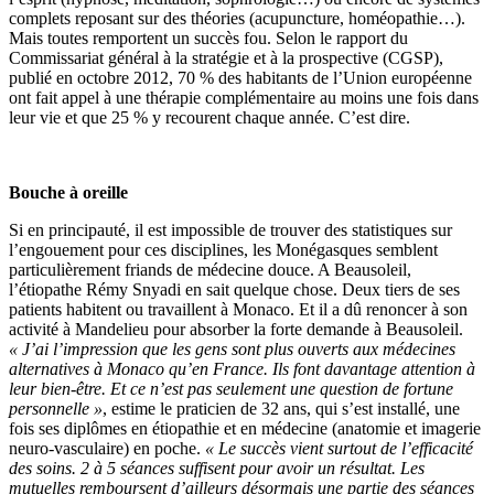
complets reposant sur des théories (acupuncture, homéopathie…).
Mais toutes remportent un succès fou. Selon le rapport du
Commissariat général à la stratégie et à la prospective (CGSP),
publié en octobre 2012, 70 % des habitants de l’Union européenne
ont fait appel à une thérapie complémentaire au moins une fois dans
leur vie et que 25 % y recourent chaque année. C’est dire.
Bouche à oreille
Si en principauté, il est impossible de trouver des statistiques sur
l’engouement pour ces disciplines, les Monégasques semblent
particulièrement friands de médecine douce. A Beausoleil,
l’étiopathe Rémy Snyadi en sait quelque chose. Deux tiers de ses
patients habitent ou travaillent à Monaco. Et il a dû renoncer à son
activité à Mandelieu pour absorber la forte demande à Beausoleil.
« J’ai l’impression que les gens sont plus ouverts aux médecines
alternatives à Monaco qu’en France. Ils font davantage attention à
leur bien-être. Et ce n’est pas seulement une question de fortune
personnelle »
, estime le praticien de 32 ans, qui s’est installé, une
fois ses diplômes en étiopathie et en médecine (anatomie et imagerie
neuro-vasculaire) en poche.
« Le succès vient surtout de l’efficacité
des soins. 2 à 5 séances suffisent pour avoir un résultat. Les
mutuelles remboursent d’ailleurs désormais une partie des séances