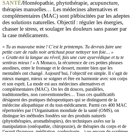
SANTÉ
/
Homéopathie, phytothérapie, acupuncture,
thérapies manuelles… Les médecines alternatives et
complémentaires (MAC) sont plébiscitées par les adeptes
des solutions naturelles. Objectif : réguler les énergies,
chasser le stress, et soulager les douleurs sans passer par
la case médicaments.
«
Tu as mauvaise mine ! C’est le printemps. Tu devrais faire une
petite cure de radis noir artichaut pour nettoyer ton foie… »
« Gratte-toi la langue au réveil, fais une cure ayurvédique et tu te
sentiras mieux ! »
A Monaco, la récurrence de ces petites phrases
anodines, entre le fromage et le dessert, montre bien que les
mentalités ont changé. Aujourd’hui, l’objectif est simple. Il s’agit de
mieux manger, mieux se soigner et être en harmonie avec son corps
et son esprit. La mode est aux médecines alternatives et
complémentaires (MAC). On les dit douces, parallèles,
traditionnelles, non conventionnelles… Tous ces qualificatifs
désignent des pratiques thérapeutiques qui se distinguent de la
médecine allopathique et du tout-médicament. Parmi ces 400 MAC
répertoriées par l’Organisation mondiale de la santé (OMS), on
distingue les méthodes fondées sur des produits naturels
(phytothérapies, aromathérapies), des techniques axées sur la
manipulation (ostéopathie, chiropraxie), de thérapies du corps et de
l’esprit (hypnose, méditation, sophrologie…) ou encore de systèmes