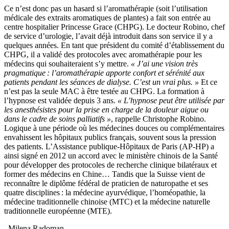
Ce n’est donc pas un hasard si l’aromathérapie (soit l’utilisation
médicale des extraits aromatiques de plantes) a fait son entrée au
centre hospitalier Princesse Grace (CHPG). Le docteur Robino, chef
de service d’urologie, l’avait déjà introduit dans son service il y a
quelques années. En tant que président du comité d’établissement du
CHPG, il a validé des protocoles avec aromathérapie pour les
médecins qui souhaiteraient s’y mettre.
« J’ai une vision très
pragmatique : l’aromathérapie apporte confort et sérénité aux
patients pendant les séances de dialyse. C’est un vrai plus. »
Et ce
n’est pas la seule MAC à être testée au CHPG. La formation à
l’hypnose est validée depuis 3 ans.
« L’hypnose peut être utilisée par
les anesthésistes pour la prise en charge de la douleur aigue ou
dans le cadre de soins palliatifs »
, rappelle Christophe Robino.
Logique à une période où les médecines douces ou complémentaires
envahissent les hôpitaux publics français, souvent sous la pression
des patients. L’Assistance publique-Hôpitaux de Paris (AP-HP) a
ainsi signé en 2012 un accord avec le ministère chinois de la Santé
pour développer des protocoles de recherche clinique bilatéraux et
former des médecins en Chine… Tandis que la Suisse vient de
reconnaître le diplôme fédéral de praticien de naturopathe et ses
quatre disciplines : la médecine ayurvédique, l’homéopathie, la
médecine traditionnelle chinoise (MTC) et la médecine naturelle
traditionnelle européenne (MTE).
_Milena Radoman