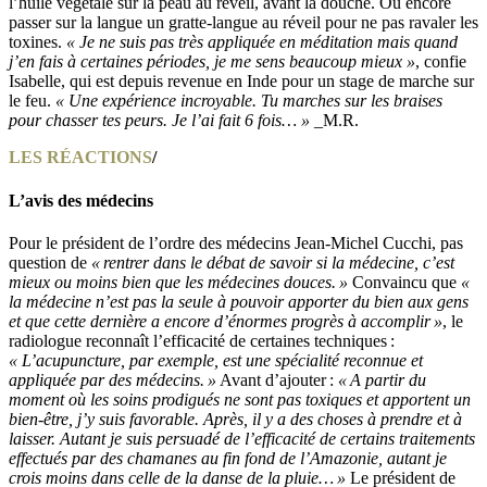
l’huile végétale sur la peau au réveil, avant la douche. Ou encore
passer sur la langue un gratte-langue au réveil pour ne pas ravaler les
toxines.
« Je ne suis pas très appliquée en méditation mais quand
j’en fais à certaines périodes, je me sens beaucoup mieux »
, confie
Isabelle, qui est depuis revenue en Inde pour un stage de marche sur
le feu.
« Une expérience incroyable. Tu marches sur les braises
pour chasser tes peurs. Je l’ai fait 6 fois… »
_M.R.
LES RÉACTIONS
/
L’avis des médecins
Pour le président de l’ordre des médecins Jean-Michel Cucchi, pas
question de
« rentrer dans le débat de savoir si la médecine, c’est
mieux ou moins bien que les médecines douces. »
Convaincu que
«
la médecine n’est pas la seule à pouvoir apporter du bien aux gens
et que cette dernière a encore d’énormes progrès à accomplir »
, le
radiologue reconnaît l’efficacité de certaines techniques :
« L’acupuncture, par exemple, est une spécialité reconnue et
appliquée par des médecins. »
Avant d’ajouter :
« A partir du
moment où les soins prodigués ne sont pas toxiques et apportent un
bien-être, j’y suis favorable. Après, il y a des choses à prendre et à
laisser. Autant je suis persuadé de l’efficacité de certains traitements
effectués par des chamanes au fin fond de l’Amazonie, autant je
crois moins dans celle de la danse de la pluie… »
Le président de