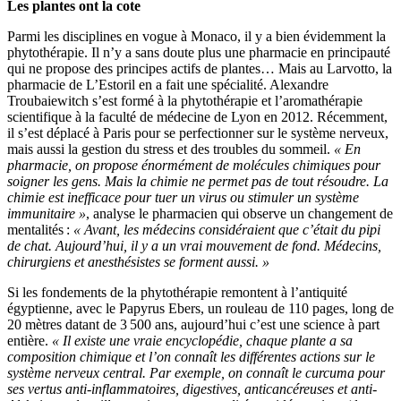
Les plantes ont la cote
Parmi les disciplines en vogue à Monaco, il y a bien évidemment la
phytothérapie. Il n’y a sans doute plus une pharmacie en principauté
qui ne propose des principes actifs de plantes… Mais au Larvotto, la
pharmacie de L’Estoril en a fait une spécialité. Alexandre
Troubaiewitch s’est formé à la phytothérapie et l’aromathérapie
scientifique à la faculté de médecine de Lyon en 2012. Récemment,
il s’est déplacé à Paris pour se perfectionner sur le système nerveux,
mais aussi la gestion du stress et des troubles du sommeil.
« En
pharmacie, on propose énormément de molécules chimiques pour
soigner les gens. Mais la chimie ne permet pas de tout résoudre. La
chimie est inefficace pour tuer un virus ou stimuler un système
immunitaire »
, analyse le pharmacien qui observe un changement de
mentalités :
« Avant, les médecins considéraient que c’était du pipi
de chat. Aujourd’hui, il y a un vrai mouvement de fond. Médecins,
chirurgiens et anesthésistes se forment aussi. »
Si les fondements de la phytothérapie remontent à l’antiquité
égyptienne, avec le Papyrus Ebers, un rouleau de 110 pages, long de
20 mètres datant de 3 500 ans, aujourd’hui c’est une science à part
entière.
« Il existe une vraie encyclopédie, chaque plante a sa
composition chimique et l’on connaît les différentes actions sur le
système nerveux central. Par exemple, on connaît le curcuma pour
ses vertus anti-inflammatoires, digestives, anticancéreuses et anti-