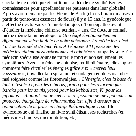
spécialité de diététique et nutrition – a décidé de synthétiser les
connaissances pour appréhender ses patientes dans leur globalité.
Après avoir démarré par les Fleurs de Bach (élixirs floraux réalisés à
partir de trente-huit essences de fleurs) il y a 15 ans, la gynécologue
a effectué des travaux d’ethnobotanique, d’homéopathie avant
d’étudier la médecine chinoise pendant 4 ans. Ce docteur connaît
même même la numérologie.
« On réagit émotionnellement
différemment selon la date de notre naissance. La médecine, c’est
l’art de la santé et du bien-être. A l’époque d’Hippocrate, les
médecins étaient aussi astronomes et chimistes »
, rappelle-t-elle. Ce
médecin spécialiste souhaite traiter le fond et non seulement les
symptômes. Avec la médecine chinoise, multimillénaire, elle a appris
comment faire circuler les énergies grâce aux
« merveilleux
vaisseaux »
, travailler la respiration, et soulager certaines maladies
mal soignées comme les fibromyalgies.
« L’énergie, c’est la base de
tout. C’est le Xi pour les Chinois, prana pour les ayurvédiques,
baraka pour les soufis, yesod pour les kabbalistes, Ki pour les
japonais… Aujourd’hui, je mets à la disposition de mes patientes un
protocole énergétique de réharmonisation, afin d’assurer une
optimisation de la prise en charge thérapeutique »
, souffle la
gynécologue qui finalise un livre synthétisant ses recherches (en
médecine chinoise, micronutrition, etc).