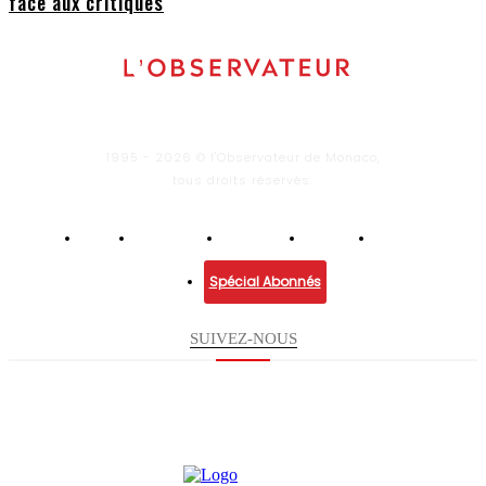
face aux critiques
1995 - 2026 © l'Observateur de Monaco,
tous droits réservés.
Infos
Economie
Enquêtes
Culture
Lifestyle
Spécial Abonnés
SUIVEZ-NOUS