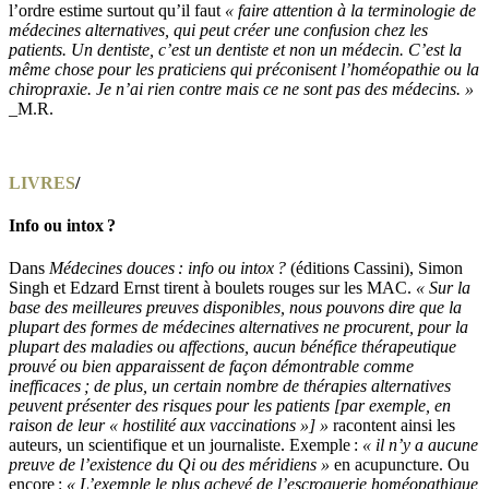
l’ordre estime surtout qu’il faut
« faire attention à la terminologie de
médecines alternatives, qui peut créer une confusion chez les
patients. Un dentiste, c’est un dentiste et non un médecin. C’est la
même chose pour les praticiens qui préconisent l’homéopathie ou la
chiropraxie. Je n’ai rien contre mais ce ne sont pas des médecins. »
_M.R.
LIVRES
/
Info ou intox ?
Dans
Médecines douces : info ou intox ?
(éditions Cassini), Simon
Singh et Edzard Ernst tirent à boulets rouges sur les MAC.
« Sur la
base des meilleures preuves disponibles, nous pouvons dire que la
plupart des formes de médecines alternatives ne procurent, pour la
plupart des maladies ou affections, aucun bénéfice thérapeutique
prouvé ou bien apparaissent de façon démontrable comme
inefficaces ; de plus, un certain nombre de thérapies alternatives
peuvent présenter des risques pour les patients [par exemple, en
raison de leur « hostilité aux vaccinations »] »
racontent ainsi les
auteurs, un scientifique et un journaliste. Exemple :
« il n’y a aucune
preuve de l’existence du Qi ou des méridiens »
en acupuncture. Ou
encore :
« L’exemple le plus achevé de l’escroquerie homéopathique