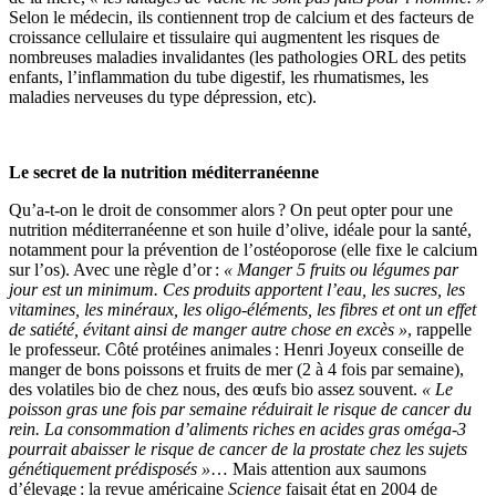
Selon le médecin, ils contiennent trop de calcium et des facteurs de
croissance cellulaire et tissulaire qui augmentent les risques de
nombreuses maladies invalidantes (les pathologies ORL des petits
enfants, l’inflammation du tube digestif, les rhumatismes, les
maladies nerveuses du type dépression, etc).
Le secret de la nutrition méditerranéenne
Qu’a-t-on le droit de consommer alors ? On peut opter pour une
nutrition méditerranéenne et son huile d’olive, idéale pour la santé,
notamment pour la prévention de l’ostéoporose (elle fixe le calcium
sur l’os). Avec une règle d’or :
« Manger 5 fruits ou légumes par
jour est un minimum. Ces produits apportent l’eau, les sucres, les
vitamines, les minéraux, les oligo-éléments, les fibres et ont un effet
de satiété, évitant ainsi de manger autre chose en excès »
, rappelle
le professeur. Côté protéines animales : Henri Joyeux conseille de
manger de bons poissons et fruits de mer (2 à 4 fois par semaine),
des volatiles bio de chez nous, des œufs bio assez souvent.
« Le
poisson gras une fois par semaine réduirait le risque de cancer du
rein. La consommation d’aliments riches en acides gras oméga-3
pourrait abaisser le risque de cancer de la prostate chez les sujets
génétiquement prédisposés »
… Mais attention aux saumons
d’élevage : la revue américaine
Science
faisait état en 2004 de