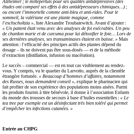
Alzheimer ; le millepertuis pour ses qualités antidépressives (des
études ont comparé ses effets à des antidépresseurs chimiques…) ;
ou encore l’immortelle comme anti-bleu et anti-rides. Pour le
sommeil, la valériane est une plante magique, comme
l’eschscholtzia »
, liste Alexandre Troubaiewitch. Avant d’ajouter :
« Un patient était venu avec des analyses de foi exécrables. Un peu
de chardon marie et de curcuma pour lui détoxifier le foie… Lors de
ses dernières analyses, ses transaminases étaient en baisse. »
Mais
attention : l’efficacité des principes actifs des plantes dépend du
dosage – ils ne doivent pas être sous-dosés — et de la méthode
d’extraction (distillation, infusion ou macération).
Le succès – commercial — est en tout cas visiblement au rendez-
vous. Y compris, vu le quartier du Larvotto, auprès de la clientèle
étrangère fortunée.
« Beaucoup d’hommes d’affaires, notamment
des Russes, nous demandent conseil »
, explique le pharmacien qui
fait profiter de son expérience des populations moins aisées. Parmi
les produits fournis à titre bénévole, il donne à l’association Enfants
du monde des trousses de secours à base d’huiles essentielles :
« Le
tea tree par exemple est un désinfectant très bien toléré qui permet
d’empêcher les infections cutanées. »
Entrée au CHPG