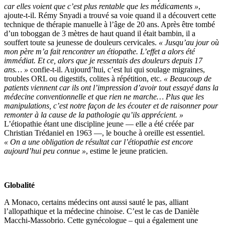
car elles voient que c’est plus rentable que les médicaments »
,
ajoute-t-il. Rémy Snyadi a trouvé sa voie quand il a découvert cette
technique de thérapie manuelle à l’âge de 20 ans. Après être tombé
d’un toboggan de 3 mètres de haut quand il était bambin, il a
souffert toute sa jeunesse de douleurs cervicales.
« Jusqu’au jour où
mon père m’a fait rencontrer un étiopathe. L’effet a alors été
immédiat. Et ce, alors que je ressentais des douleurs depuis 17
ans… »
confie-t-il. Aujourd’hui, c’est lui qui soulage migraines,
troubles ORL ou digestifs, colites à répétition, etc.
« Beaucoup de
patients viennent car ils ont l’impression d’avoir tout essayé dans la
médecine conventionnelle et que rien ne marche… Plus que les
manipulations, c’est notre façon de les écouter et de raisonner pour
remonter à la cause de la pathologie qu’ils apprécient. »
L’étiopathie étant une discipline jeune — elle a été créée par
Christian Trédaniel en 1963 —, le bouche à oreille est essentiel.
« On a une obligation de résultat car l’étiopathie est encore
aujourd’hui peu connue »
, estime le jeune praticien.
Globalité
A Monaco, certains médecins ont aussi sauté le pas, alliant
l’allopathique et la médecine chinoise. C’est le cas de Danièle
Macchi-Massobrio. Cette gynécologue – qui a également une