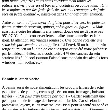
pain blanc, les pizzas et les pâtes et évidemment toutes les
pâtisseries, viennoiseries et barres chocolatées ou coupe-faim… On
les remplacera par des fruits frais de saison accompagnés de fruits
secs en petite quantité »
, insiste-t-il dans
Changez d’alimentation
.
Autre conseil :
« Il faut sortir du gluten pour aller vers les pains de
fleurs, tartine de sarrasin, quinoa, châtaignes, ou figues… »
Mais
aussi faire cuire les aliments à la vapeur douce qui ne dépasse pas
95°-97 °C afin de conserver leurs qualités nutritionnelles et leur
goût. Et attention aux viandes rouges :
« Une bonne côtelette une
seule fois par semaine… »
, rappelle-t-il à l’envi. Si un ballon de vin
rouge au milieu ou à la fin de chaque repas est toléré voire préconisé
par le médecin, évitez les alcools forts : 4 % des cancers du sein
seraient liés à l’alcool (surtout l’alcoolisme mondain des alcools forts
whiskies, gin, vodka, etc).
Bannir le lait de vache
A bannir aussi de notre alimentation : les produits laitiers de vache
(sous forme de yaourts, crèmes glacées ou non, fromages, boissons
lactées).
« Pas plus d’un laitage par jour ! »
Garder seulement une
petite portion de fromage de chèvre ou de brebis. Car si selon le
professeur Joyeux, le lait maternel est l’idéal pour la santé du bébé et
de la mère,
« les laitages de vache ne sont pas faits pour l’homme. »