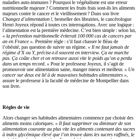
maladies auto-immunes ? Pourquoi le végétalisme est une erreur
nutritionnelle majeure ? Comment les fruits frais sont-ils les aliments
majeurs contre le cancer et le vieillissement ? Dans son livre
Changez d’alimentation !
, bestseller des librairies, le cancérologue
Henri Joyeux répond à toutes ces interrogations. Avec une logique :
l’alimentation est la première médecine. C’est bien simple : selon lui,
« la prévention nutritionnelle éviterait 100 000 cas de cancers par
an en France »
. Première règle : s’il faut chasser le fléau de
l’obésité, pas question de suivre un régime.
« Il ne faut jamais de
régime d’X ou Y, précise-t-il souvent en interview. Ça ne marche
pas. Ça coûte cher et on retrouve aussi vite le poids qu’on a perdu
dans un temps record. »
Pour le professeur Joyeux, il s’agit de
promouvoir une alimentation saine, manger mieux et meilleur.
« Un
cancer sur deux est lié à de mauvaises habitudes alimentaires »
,
assure le professeur à la faculté de médecine de Montpellier dans
son livre.
Règles de vie
Alors changer ses habitudes alimentaires commence par choisir des
aliments moins caloriques.
« Il faut supprimer ou diminuer de son
alimentation courante au plus vite les aliments contenant des sucres
à index glycémique élevé que l’on trouve dans les sucres raffinés, le