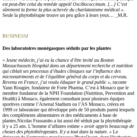
est peut-être celui du remède appelé Oscillococcinum. […] C’est
sûrement la forme la plus achevée du charlatanisme médical »
.
Seule la phytothérapie trouve un peu grâce à leurs yeux… _M.R.
BUSINESS
/
Des laboratoires monégasques séduits par les plantes
« J
eune médecin, j’ai eu la chance d’être invité au Boston
Massachussets Hospital dans un département recherche et nutrition
qui ciblait ses processus d’études cliniques sur l’influence des
micronutriments et de l’équilibre général du corps et du cerveau.
Revenu en France, j’ai voulu éduquer le grand public »
, raconte
Yann Rougier, fondateur de Forte Pharma. C’est à Monaco que le
membre fondateur de la NPH Foundation (Nutrition, Prevention and
Health) à Monaco, également consultant pour plusieurs équipes
sportives comme l’Arsenal Stadium ou l’AS Monaco, créera en
1999 ce laboratoire qui développe près de 50 produits parmi lesquels
des compléments alimentaires et des médicaments à base de
plantes.Nicolas Frassanito a lui aussi été séduit par la phytothérapie
il y a 25 ans. L’homme d’affaires estime
« avoir appris beaucoup de
choses des phytothérapeutes. Il y a tout dans la nature. »
Le