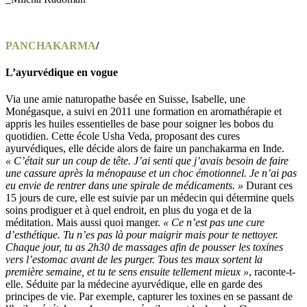
PANCHAKARMA
/
L’ayurvédique
en vogue
Via une amie naturopathe basée en Suisse, Isabelle, une
Monégasque, a suivi en 2011 une formation en aromathérapie et
appris les huiles essentielles de base pour soigner les bobos du
quotidien. Cette école Usha Veda, proposant des cures
ayurvédiques, elle décide alors de faire un panchakarma en Inde.
« C’était sur un coup de tête. J’ai senti que j’avais besoin de faire
une cassure après la ménopause et un choc émotionnel. Je n’ai pas
eu envie de rentrer dans une spirale de médicaments. »
Durant ces
15 jours de cure, elle est suivie par un médecin qui détermine quels
soins prodiguer et à quel endroit, en plus du yoga et de la
méditation. Mais aussi quoi manger.
« Ce n’est pas une cure
d’esthétique. Tu n’es pas là pour maigrir mais pour te nettoyer.
Chaque jour, tu as 2h30 de massages afin de pousser les toxines
vers l’estomac avant de les purger. Tous tes maux sortent la
première semaine, et tu te sens ensuite tellement mieux »
, raconte-t-
elle. Séduite par la médecine ayurvédique, elle en garde des
principes de vie. Par exemple, capturer les toxines en se passant de