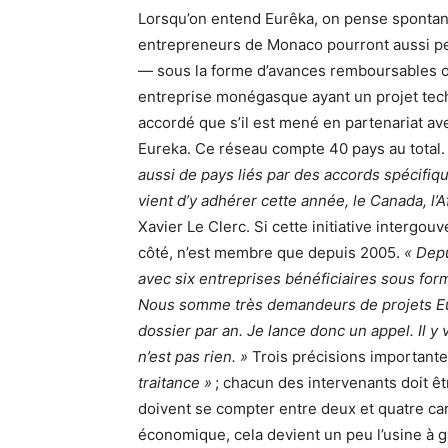
Lorsqu’on entend Eurêka, on pense spontané
entrepreneurs de Monaco pourront aussi pe
— sous la forme d’avances remboursables o
entreprise monégasque ayant un projet tech
accordé que s’il est mené en partenariat a
Eureka. Ce réseau compte 40 pays au total
aussi de pays liés par des accords spécifiq
vient d’y adhérer cette année, le Canada, l’
Xavier Le Clerc. Si cette initiative intergo
côté, n’est membre que depuis 2005.
« Depu
avec six entreprises bénéficiaires sous fo
Nous somme très demandeurs de projets Eur
dossier par an. Je lance donc un appel. Il y 
n’est pas rien. »
Trois précisions importantes 
traitance »
; chacun des intervenants doit êtr
doivent se compter entre deux et quatre car
économique, cela devient un peu l’usine à 