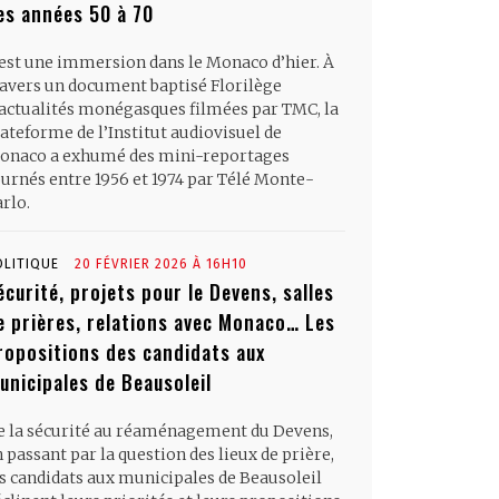
es années 50 à 70
’est une immersion dans le Monaco d’hier. À
ravers un document baptisé Florilège
’actualités monégasques filmées par TMC, la
ateforme de l’Institut audiovisuel de
onaco a exhumé des mini-reportages
ournés entre 1956 et 1974 par Télé Monte-
rlo.
OLITIQUE
20 FÉVRIER 2026 À 16H10
écurité, projets pour le Devens, salles
e prières, relations avec Monaco… Les
ropositions des candidats aux
unicipales de Beausoleil
e la sécurité au réaménagement du Devens,
 passant par la question des lieux de prière,
es candidats aux municipales de Beausoleil