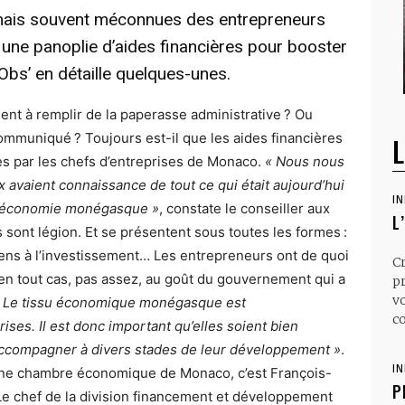
mais souvent méconnues des entrepreneurs
ne panoplie d’aides financières pour booster
Obs’ en détaille quelques-unes.
nt à remplir de la paperasse administrative ? Ou
mmuniqué ? Toujours est-il que les aides financières
L
ées par les chefs d’entreprises de Monaco.
« Nous nous
vaient connaissance de tout ce qui était aujourd’hui
I
 l’économie monégasque »
, constate le conseiller aux
L
s sont légion. Et se présentent sous toutes les formes :
ens à l’investissement… Les entrepreneurs ont de quoi
C
 en tout cas, pas assez, au goût du gouvernement qui a
p
v
 Le tissu économique monégasque est
co
ises. Il est donc important qu’elles soient bien
ccompagner à divers stades de leur développement »
.
I
eune chambre économique de Monaco, c’est François-
P
 Le chef de la division financement et développement