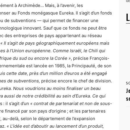
dé
ment à Archimède… Mais, à l’avenir, les
nser au Fonds monégasque Eureka. Il s’agit d’un fonds
L
u de subventions — qui permet de financer une
nologique innovant. Sauf que ce fonds ne peut être
vec des entreprises de pays appartenant au réseau
.
« Il s’agit de pays géographiquement européens mais
ues à l’Union européenne. Comme Israël, le Chili qui
Afrique du sud ou encore la Corée »
, précise François-
uvernementale est lancée en 1985, la Principauté, de son
is cette date, près d’un million d’euros a été engagé
rmes de subventions,
précise encore le chef de division.
S
eka. Nous voudrions au moins finaliser un beau
J
va aussi de notre crédibilité au sein d’Eureka. Ce qui
s
: il s’agit d’un
« contrat de partenariat et non de sous-
e financé par son pays d’origine ; et les partenaires
, au-delà, selon le département de l’expansion
gaz.
« L’idée est d’aboutir au lancement d’un produit,