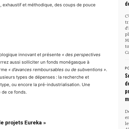
d
re, exhaustif et méthodique, des coups de pouce
C
t
d
pl
M
t
Ca
nologique innovant et présente
« des perspectives
urrez aussi solliciter un fonds monégasque à
P
forme
« d’avances remboursables ou de subventions »
.
S
usieurs types de dépenses : la recherche et
d
type, ou encore la pré-industrialisation. Une
p
é de ce fonds.
m
D
en
e projets Eureka »
l