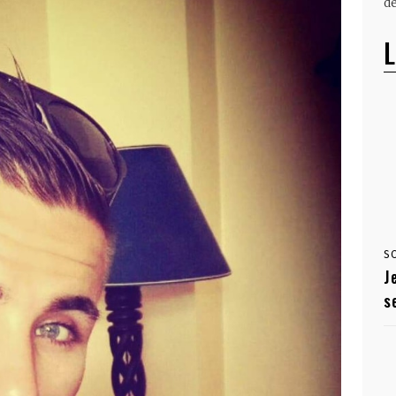
dé
L
S
J
s