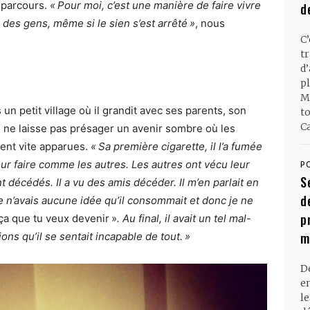
 parcours.
« Pour moi, c’est une manière de faire vivre
d
 des gens, même si le sien s’est arrêté »
, nous
C
t
d
pl
M
un petit village où il grandit avec ses parents, son
t
Ca
i ne laisse pas présager un avenir sombre où les
ent vite apparues.
« Sa première cigarette, il l’a fumée
our faire comme les autres. Les autres ont vécu leur
P
S
t décédés. Il a vu des amis décéder. Il m’en parlait en
d
 je n’avais aucune idée qu’il consommait et donc je ne
p
 ça que tu veux devenir »
. Au final, il avait un tel mal-
m
ions qu’il se sentait incapable de tout. »
D
en
l