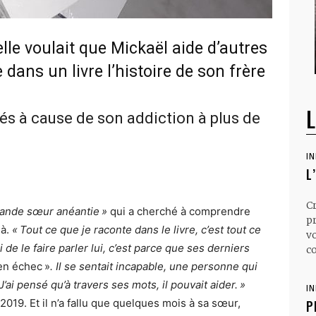
lle voulait que Mickaël aide d’autres
dans un livre l’histoire de son frère
L
tés à cause de son addiction à plus de
I
L
C
rande sœur anéantie »
qui a cherché à comprendre
p
là.
« Tout ce que je raconte dans le livre, c’est tout ce
v
de le faire parler lui, c’est parce que ses derniers
co
 en échec »
. Il se sentait incapable, une personne qui
’ai pensé qu’à travers ses mots, il pouvait aider. »
I
2019. Et il n’a fallu que quelques mois à sa sœur,
P