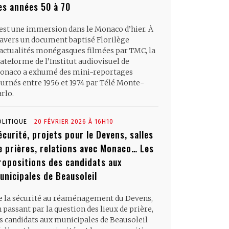
es années 50 à 70
’est une immersion dans le Monaco d’hier. À
ravers un document baptisé Florilège
’actualités monégasques filmées par TMC, la
ateforme de l’Institut audiovisuel de
onaco a exhumé des mini-reportages
ournés entre 1956 et 1974 par Télé Monte-
rlo.
OLITIQUE
20 FÉVRIER 2026 À 16H10
écurité, projets pour le Devens, salles
e prières, relations avec Monaco… Les
ropositions des candidats aux
unicipales de Beausoleil
e la sécurité au réaménagement du Devens,
 passant par la question des lieux de prière,
es candidats aux municipales de Beausoleil