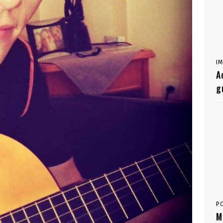
I
A
g
P
M