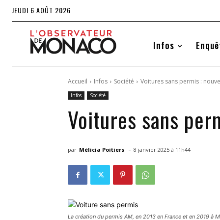
JEUDI 6 AOÛT 2026
Infos
Enquê
Accueil
Infos
Société
Voitures sans permis : nouve
Infos
Société
Voitures sans perm
-
par
Mélicia Poitiers
8 janvier 2025 à 11h44
La création du permis AM, en 2013 en France et en 2019 à Mo