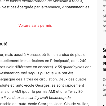
 sur le bassin méditerranéen de Marseille à Nice »
,
C
t
ne n’est pas épargnée par la tendance,
« notamment les
d
.
pl
M
t
Ca
auté
P
S
zur, mais aussi à Monaco, où l’on en croise de plus en
d
actuellement immatriculées en Principauté, dont 249
p
rds (voir différence en encadré).
« 55 quadricycles ont
m
 quasiment doublé depuis puisque 104 ont été
négasque des Titres de circulation. Deux des quatre
D
en
ite et l’auto-école Georges, se sont rapidement
l
 dans une AMI (pour le permis AM) et une Twizy 80
dé
e il y a deux ans car il y avait beaucoup de
onsable de l’auto-école Georges. Jean-Claude Vulliez,