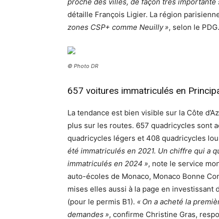
proche des villes, de façon très importante
détaille François Ligier. La région parisien
zones CSP+ comme Neuilly »
, selon le PDG
© Photo DR
657 voitures immatriculés en Princip
La tendance est bien visible sur la Côte d’A
plus sur les routes. 657 quadricycles sont 
quadricycles légers et 408 quadricycles lou
été immatriculés en 2021. Un chiffre qui a
immatriculés en 2024 »
, note le service mo
auto-écoles de Monaco, Monaco Bonne Condu
mises elles aussi à la page en investissant
(pour le permis B1).
« On a acheté la premièr
demandes »
, confirme Christine Gras, resp