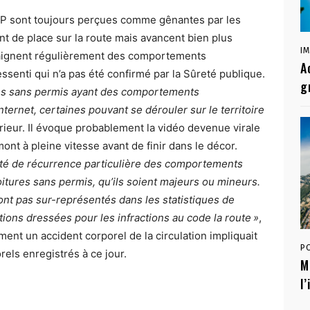
 VSP sont toujours perçues comme gênantes par les
nt de place sur la route mais avancent bien plus
I
plaignent régulièrement des comportements
A
senti qui n’a pas été confirmé par la Sûreté publique.
g
les sans permis ayant des comportements
ternet, certaines pouvant se dérouler sur le territoire
érieur. Il évoque probablement la vidéo devenue virale
ont à pleine vitesse avant de finir dans le décor.
até de récurrence particulière des comportements
itures sans permis, qu’ils soient majeurs ou mineurs.
sont pas sur-représentés dans les statistiques de
ations dressées pour les infractions au code la route »
,
ement un accident corporel de la circulation impliquait
P
els enregistrés à ce jour.
M
l