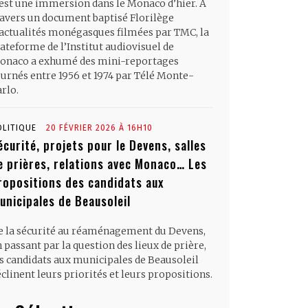
’est une immersion dans le Monaco d’hier. À
ravers un document baptisé Florilège
’actualités monégasques filmées par TMC, la
ateforme de l’Institut audiovisuel de
onaco a exhumé des mini-reportages
ournés entre 1956 et 1974 par Télé Monte-
rlo.
OLITIQUE
20 FÉVRIER 2026 À 16H10
écurité, projets pour le Devens, salles
e prières, relations avec Monaco… Les
ropositions des candidats aux
unicipales de Beausoleil
e la sécurité au réaménagement du Devens,
 passant par la question des lieux de prière,
es candidats aux municipales de Beausoleil
clinent leurs priorités et leurs propositions.