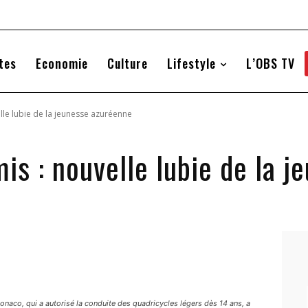
tes
Economie
Culture
Lifestyle
L’OBS TV
lle lubie de la jeunesse azuréenne
is : nouvelle lubie de la 
naco, qui a autorisé la conduite des quadricycles légers dès 14 ans, a