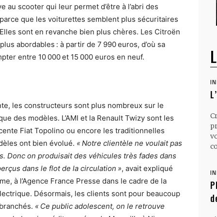
e au scooter qui leur permet d’être à l’abri des
 parce que les voiturettes semblent plus sécuritaires
 Elles sont en revanche bien plus chères. Les Citroën
lus abordables : à partir de 7 990 euros, d’où sa
L
ompter entre 10 000 et 15 000 euros en neuf.
I
L
, les constructeurs sont plus nombreux sur le
C
ique des modèles. L’AMI et la Renault Twizy sont les
p
écente Fiat Topolino ou encore les traditionnelles
v
odèles ont bien évolué.
« Notre clientèle ne voulait pas
co
s. Donc on produisait des véhicules très fades dans
rçus dans le flot de la circulation »
, avait expliqué
I
me, à l’Agence France Presse dans le cadre de la
P
lectrique. Désormais, les clients sont pour beaucoup
d
 branchés.
« Ce public adolescent, on le retrouve