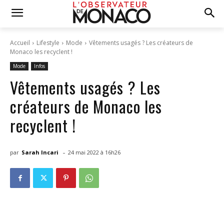
Accueil
Lifestyle
Mode
Vêtements usagés ? Les créateurs de
Monaco les recyclent !
Mode
Infos
Vêtements usagés ? Les
créateurs de Monaco les
recyclent !
-
par
Sarah Incari
24 mai 2022 à 16h26