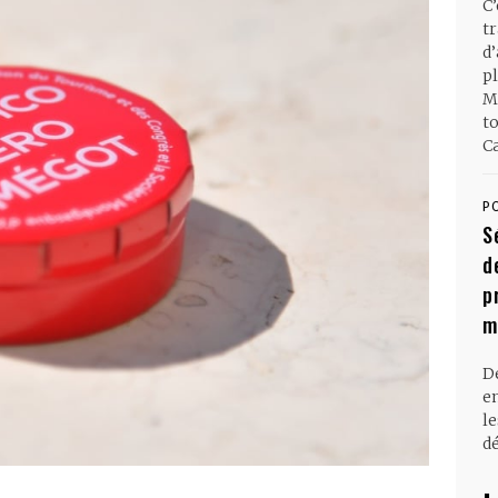
C
t
d
pl
M
t
Ca
P
S
d
p
m
D
en
l
dé