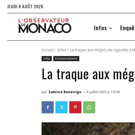
JEUDI 6 AOÛT 2026
Infos
Enquê
Accueil
Infos
La traque aux mégots de cigarette à
Infos
Environnement
La traque aux még
-
par
Sabrina Bonarrigo
8 juillet 2021 à 11h54