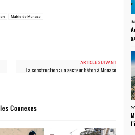
ion
Mairie de Monaco
I
A
g
ARTICLE SUIVANT
La construction : un secteur béton à Monaco
cles Connexes
P
M
l