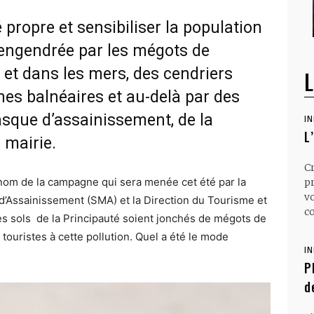
 propre et sensibiliser la population
n engendrée par les mégots de
 et dans les mers, des cendriers
L
nes balnéaires et au-delà par des
sque d’assainissement, de la
I
L
 mairie.
C
 nom de la campagne qui sera menée cet été par la
p
v
’Assainissement (SMA) et la Direction du Tourisme et
co
es sols de la Principauté soient jonchés de mégots de
s touristes à cette pollution. Quel a été le mode
I
P
d