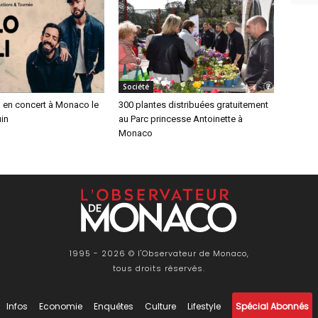
Société
li en concert à Monaco le
300 plantes distribuées gratuitement
uin
au Parc princesse Antoinette à
Monaco
1995 - 2026 © l'Observateur de Monaco,
tous droits réservés.
Infos
Economie
Enquêtes
Culture
Lifestyle
Spécial Abonnés