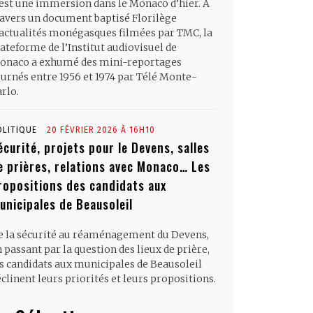
’est une immersion dans le Monaco d’hier. À
ravers un document baptisé Florilège
’actualités monégasques filmées par TMC, la
ateforme de l’Institut audiovisuel de
onaco a exhumé des mini-reportages
ournés entre 1956 et 1974 par Télé Monte-
rlo.
OLITIQUE
20 FÉVRIER 2026 À 16H10
écurité, projets pour le Devens, salles
e prières, relations avec Monaco… Les
ropositions des candidats aux
unicipales de Beausoleil
e la sécurité au réaménagement du Devens,
 passant par la question des lieux de prière,
es candidats aux municipales de Beausoleil
clinent leurs priorités et leurs propositions.