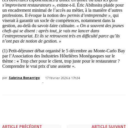
s’improvisent restaurateurs »,
estime-t-il. Éric Abihssira plaide pour
un encadrement minimal de l’accès au métier, à la manière d’autres
professions. Il évoque la notion de
« permis d’entreprendre »,
qui
viserait à garantir un socle de compétences, notamment dans la
gestion, au-delà du savoir-faire culinaire.
« On a souvent des jeunes
chefs qui se disent : après tout, je vais me lancer dans
l’entrepreneuriat. Et ils se retrouvent très en difficulté parce qu’ils
n’ont pas de notion de gestion. »
(1) Petit-déjeuner débat organisé le 5 décembre au Monte-Carlo Bay
par l’Association des Industries Hôtelières Monégasques sur le
thème :
«
Trop cher pour le client, trop juste pour le restaurateur ?
Comprendre le vrai prix d’une assiette ».
par
Sabrina Bonarrigo
17 février 2026 à 17h34
-
ARTICLE PRÉCÉDENT
ARTICLE SUIVANT