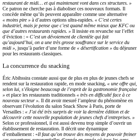
restaurant de midi… et qui maintenant vont dans ces structures. »
Ce patron ne cherche pas à diaboliser ces nouveaux formats. Il
concède même qu’ils peuvent apparaître comme une alternative
« moins pire »
à d’autres options ultra-rapides.
« C’est certes
industriel, mais je pense que c’est quand même mieux que KFC ou
que d’autres restaurants rapides. »
Il insiste en revanche sur l’effet
d’éviction : «
C’est un dévoiement de clientèle qui fait
qu’aujourd’hui, on a une très grosse souffrance sur le service du
midi »,
jusqu’à parler d’une forme de
« désertification »
du déjeuner
pour les restaurants classiques.
La concurrence du snacking
Éric Abihssira constate aussi que de plus en plus de jeunes chefs se
rendent sur la restauration rapide, en mode snacking,
« une offre qui,
selon lui, s’éloigne beaucoup de l’esprit de la gastronomie française
»
et place les restaurants traditionnels
« très en difficulté face à ce
nouveau secteur ».
Il dit avoir mesuré l’ampleur du phénomène en
observant l’évolution du salon Snack Show à Paris, porte de
Versailles :
« J’ai été très surpris de voir la dernière édition et de
découvrir cette nouvelle population de jeunes chefs d’entreprises. »
Selon ce professionnel, il est aussi devenu trop simple d’ouvrir un
établissement de restauration. Il décrit une dynamique
d’emballement : «
Il faut qu’on trouve des moyens de pouvoir freiner
ces ouvertures exponentielles d’année en année où tous les gens