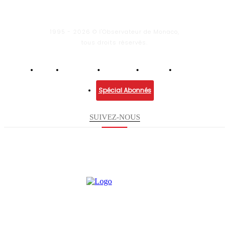
1995 - 2026 © l'Observateur de Monaco,
tous droits réservés.
Infos
Economie
Enquêtes
Culture
Lifestyle
Spécial Abonnés
SUIVEZ-NOUS