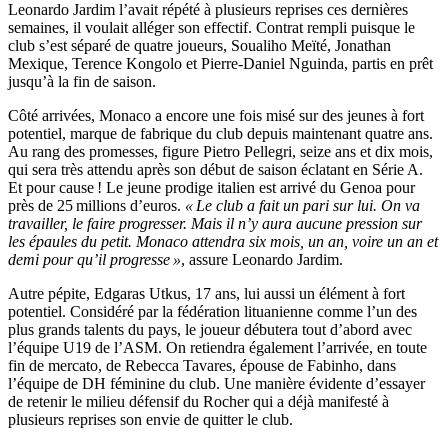
Leonardo Jardim l’avait répété à plusieurs reprises ces dernières
semaines, il voulait alléger son effectif. Contrat rempli puisque le
club s’est séparé de quatre joueurs, Soualiho Meïté, Jonathan
Mexique, Terence Kongolo et Pierre-Daniel Nguinda, partis en prêt
jusqu’à la fin de saison.
Côté arrivées, Monaco a encore une fois misé sur des jeunes à fort
potentiel, marque de fabrique du club depuis maintenant quatre ans.
Au rang des promesses, figure Pietro Pellegri, seize ans et dix mois,
qui sera très attendu après son début de saison éclatant en Série A.
Et pour cause ! Le jeune prodige italien est arrivé du Genoa pour
près de 25 millions d’euros.
« Le club a fait un pari sur lui. On va
travailler, le faire progresser. Mais il n’y aura aucune pression sur
les épaules du petit. Monaco attendra six mois, un an, voire un an et
demi pour qu’il progresse »
, assure Leonardo Jardim.
Autre pépite, Edgaras Utkus, 17 ans, lui aussi un élément à fort
potentiel. Considéré par la fédération lituanienne comme l’un des
plus grands talents du pays, le joueur débutera tout d’abord avec
l’équipe U19 de l’ASM. On retiendra également l’arrivée, en toute
fin de mercato, de Rebecca Tavares, épouse de Fabinho, dans
l’équipe de DH féminine du club. Une manière évidente d’essayer
de retenir le milieu défensif du Rocher qui a déjà manifesté à
plusieurs reprises son envie de quitter le club.