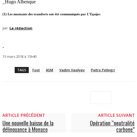
_Hugo Albenque
(1) Les montants des transferts ont été communiqués par
L’Equipe
.
par
La rédaction
-
15 mars 2018 à 15h40
TAGS
Foot
ASM
Vadim Vasilyev
Pietro Pellegri
ARTICLE PRÉCÉDENT
ARTICLE SUIVANT
Une nouvelle baisse de la
Opération “neutralité
délinquance à Monaco
carbone”