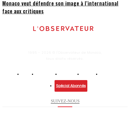
Monaco veut défendre son image à l’international
face aux critiques
1995 - 2026 © l'Observateur de Monaco,
tous droits réservés.
Infos
Economie
Enquêtes
Culture
Lifestyle
Spécial Abonnés
SUIVEZ-NOUS