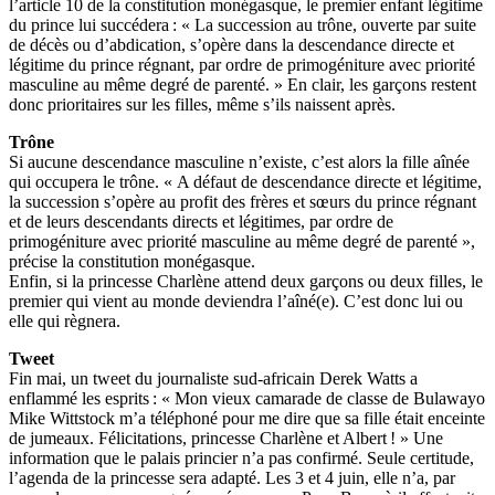
l’article 10 de la constitution monégasque, le premier enfant légitime
du prince lui succédera : « La succession au trône, ouverte par suite
de décès ou d’abdication, s’opère dans la descendance directe et
légitime du prince régnant, par ordre de primogéniture avec priorité
masculine au même degré de parenté. » En clair, les garçons restent
donc prioritaires sur les filles, même s’ils naissent après.
Trône
Si aucune descendance masculine n’existe, c’est alors la fille aînée
qui occupera le trône. « A défaut de descendance directe et légitime,
la succession s’opère au profit des frères et sœurs du prince régnant
et de leurs descendants directs et légitimes, par ordre de
primogéniture avec priorité masculine au même degré de parenté »,
précise la constitution monégasque.
Enfin, si la princesse Charlène attend deux garçons ou deux filles, le
premier qui vient au monde deviendra l’aîné(e). C’est donc lui ou
elle qui règnera.
Tweet
Fin mai, un tweet du journaliste sud-africain Derek Watts a
enflammé les esprits : « Mon vieux camarade de classe de Bulawayo
Mike Wittstock m’a téléphoné pour me dire que sa fille était enceinte
de jumeaux. Félicitations, princesse Charlène et Albert ! » Une
information que le palais princier n’a pas confirmé. Seule certitude,
l’agenda de la princesse sera adapté. Les 3 et 4 juin, elle n’a, par