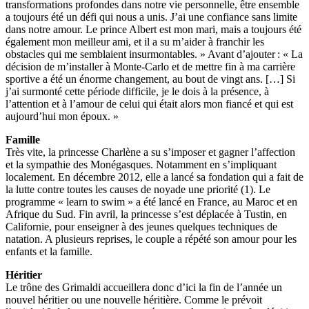
transformations profondes dans notre vie personnelle, être ensemble
a toujours été un défi qui nous a unis. J’ai une confiance sans limite
dans notre amour. Le prince Albert est mon mari, mais a toujours été
également mon meilleur ami, et il a su m’aider à franchir les
obstacles qui me semblaient insurmontables. » Avant d’ajouter : « La
décision de m’installer à Monte-Carlo et de mettre fin à
ma carrière
sportive a été un énorme changement, au bout de vingt ans. […] Si
j’ai surmonté cette période difficile, je le dois à la présence, à
l’attention et à l’amour de celui qui était alors mon fiancé et qui est
aujourd’hui mon époux. »
Famille
Très vite, la princesse Charlène a su s’imposer et gagner l’affection
et la sympathie des Monégasques. Notamment en s’impliquant
localement. En décembre 2012, elle a lancé sa fondation qui a fait de
la lutte contre toutes les causes de noyade une priorité (1). Le
programme « learn to swim » a été lancé en France, au Maroc et en
Afrique du Sud. Fin avril, la princesse s’est déplacée à Tustin, en
Californie, pour enseigner à des jeunes quelques techniques de
natation. A plusieurs reprises, le couple a répété son amour pour les
enfants et la famille.
Héritier
Le trône des Grimaldi accueillera donc d’ici la fin de l’année un
nouvel héritier ou une nouvelle héritière. Comme le prévoit