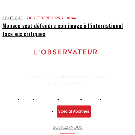
POLITIQUE
20 OCTOBRE 2025 À 10H44
Monaco veut défendre son image à l’international
face aux critiques
1995 - 2026 © l'Observateur de Monaco,
tous droits réservés.
Infos
Economie
Enquêtes
Culture
Lifestyle
Spécial Abonnés
SUIVEZ-NOUS