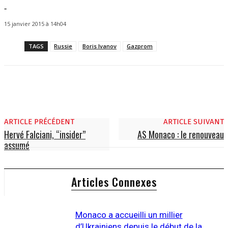
-
15 janvier 2015 à 14h04
TAGS
Russie
Boris Ivanov
Gazprom
ARTICLE PRÉCÉDENT
ARTICLE SUIVANT
Hervé Falciani, “insider”
AS Monaco : le renouveau
assumé
Articles Connexes
Monaco a accueilli un millier
d’Ukrainiens depuis le début de la