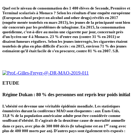
Quel est le niveau de consommation des 1 400 élèves de Seconde, Première et
Terminal scolarisés à Monaco ? Selon les résultats d’une enquête européenne
(European school project on alcohol and other drugs) révélés en 2017
(enquête menée toutefois en mars 2015), les jeunes de la principauté sont bien
sûr concernés par les problèmes de tabagisme. En 2015, la consommation
quotidienne, c’est-à-dire au moins une cigarette par jour, concernait près
d’un lycéen sur 4 à Monaco. 23 % d’entre eux (contre 31 % en 2011) se
disaient fumeurs réguliers. Selon les jeunes interrogés, les cigarettes étaient
toutefois de plus en plus difficile d’accès : en 2015, environ 71 % des jeunes
estimaient qu’il était facile de s’en procurer, contre 81 % en 2007.
S.B.
ETUDE
Régime Dukan : 80 % des personnes ont repris leur poids initial
L’obésité est devenue une véritable épidémie mondiale. Les statistiques
énumérées durant la conférence MAO sont éloquentes : aux États-Unis,
33,8 % de la population américaine adulte peut être considérée comme
souffrant d’obésité. Il s’agirait de la deuxième cause de mortalité annuelle
er
dans ce pays, avec plus de 300 000 décès (le tabagisme est au 1
rang avec
plus de 400 000 morts par an). D’autres pays sont également très exposés :