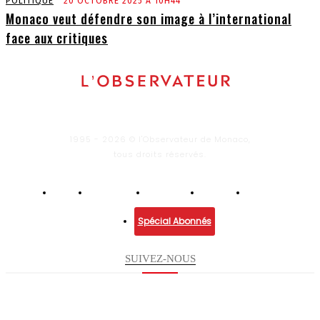
POLITIQUE
20 OCTOBRE 2025 À 10H44
Monaco veut défendre son image à l’international
face aux critiques
1995 - 2026 © l'Observateur de Monaco,
tous droits réservés.
Infos
Economie
Enquêtes
Culture
Lifestyle
Spécial Abonnés
SUIVEZ-NOUS