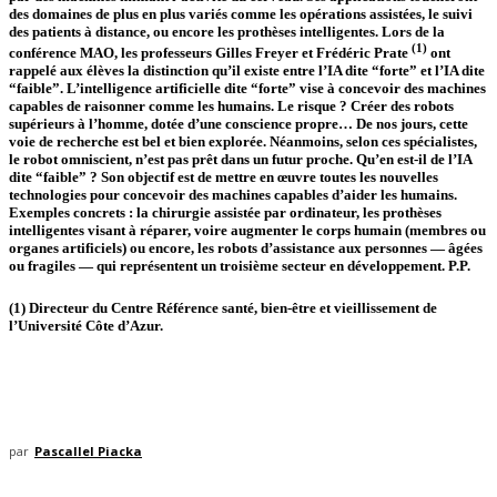
des domaines de plus en plus variés comme les opérations assistées, le suivi
des patients à distance, ou encore les prothèses intelligentes. Lors de la
(1)
conférence MAO, les professeurs Gilles Freyer et Frédéric Prate
ont
rappelé aux élèves la distinction qu’il existe entre l’IA dite “forte” et l’IA dite
“faible”. L’intelligence artificielle dite “forte” vise à concevoir des machines
capables de raisonner comme les humains. Le risque ? Créer des robots
supérieurs à l’homme, dotée d’une conscience propre… De nos jours, cette
voie de recherche est bel et bien explorée. Néanmoins, selon ces spécialistes,
le robot omniscient, n’est pas prêt dans un futur proche. Qu’en est-il de l’IA
dite “faible” ? Son objectif est de mettre en œuvre toutes les nouvelles
technologies pour concevoir des machines capables d’aider les humains.
Exemples concrets : la chirurgie assistée par ordinateur, les prothèses
intelligentes visant à réparer, voire augmenter le corps humain (membres ou
organes artificiels) ou encore, les robots d’assistance aux personnes — âgées
ou fragiles — qui représentent un troisième secteur en développement.
P.P.
(1) Directeur du Centre Référence santé, bien-être et vieillissement de
l’Université Côte d’Azur.
par
Pascallel Piacka