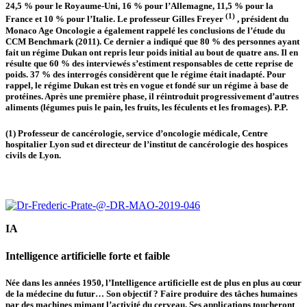
24,5 % pour le Royaume-Uni, 16 % pour l’Allemagne, 11,5 % pour la
(1)
France et 10 % pour l’Italie. Le professeur Gilles Freyer
, président du
Monaco Age Oncologie a également rappelé les conclusions de l’étude du
CCM Benchmark (2011). Ce dernier a indiqué que 80 % des personnes ayant
fait un régime Dukan ont repris leur poids initial au bout de quatre ans. Il en
résulte que 60 % des interviewés s’estiment responsables de cette reprise de
poids. 37 % des interrogés considèrent que le régime était inadapté. Pour
rappel, le régime Dukan est très en vogue et fondé sur un régime à base de
protéines. Après une première phase, il réintroduit progressivement d’autres
aliments (légumes puis le pain, les fruits, les féculents et les fromages). P.P.
(1) Professeur de cancérologie, service d’oncologie médicale, Centre
hospitalier Lyon sud et directeur de l’institut de cancérologie des hospices
civils de Lyon.
IA
Intelligence artificielle forte et faible
N
ée dans les années 1950, l’Intelligence artificielle est de plus en plus au cœur
de la médecine du futur… Son objectif ? Faire produire des tâches humaines
par des machines mimant l’activité du cerveau. Ses applications toucheront