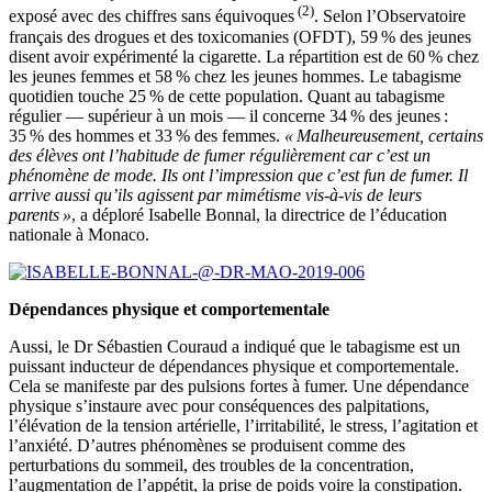
(2)
exposé avec des chiffres sans équivoques
. Selon l’Observatoire
français des drogues et des toxicomanies (OFDT), 59 % des jeunes
disent avoir expérimenté la cigarette. La répartition est de 60 % chez
les jeunes femmes et 58 % chez les jeunes hommes. Le tabagisme
quotidien touche 25 % de cette population. Quant au tabagisme
régulier — supérieur à un mois — il concerne 34 % des jeunes :
35 % des hommes et 33 % des femmes.
« Malheureusement, certains
des élèves ont l’habitude de fumer régulièrement car c’est un
phénomène de mode. Ils ont l’impression que c’est fun de fumer. Il
arrive aussi qu’ils agissent par mimétisme vis-à-vis de leurs
parents »
, a déploré Isabelle Bonnal, la directrice de l’éducation
nationale à Monaco.
Dépendances physique et comportementale
Aussi, le Dr Sébastien Couraud a indiqué que le tabagisme est un
puissant inducteur de dépendances physique et comportementale.
Cela se manifeste par des pulsions fortes à fumer. Une dépendance
physique s’instaure avec pour conséquences des palpitations,
l’élévation de la tension artérielle, l’irritabilité, le stress, l’agitation et
l’anxiété. D’autres phénomènes se produisent comme des
perturbations du sommeil, des troubles de la concentration,
l’augmentation de l’appétit, la prise de poids voire la constipation.