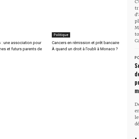
C
t
d
pl
M
t
Politique
Ca
 : une association pour
Cancers en rémission et prêt bancaire
unes et futurs parents de
À quand un droit à l’oubli à Monaco ?
P
S
d
p
m
D
en
l
dé