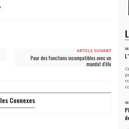
o
L
I
ARTICLE SUIVANT
L
Pour des fonctions incompatibles avec un
mandat d’élu
C
p
v
co
cles Connexes
I
P
d