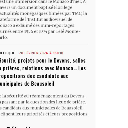
’est une immersion dans le Monaco d’hier. À
ravers un document baptisé Florilège
’actualités monégasques filmées par TMC, la
ateforme de l’Institut audiovisuel de
onaco a exhumé des mini-reportages
ournés entre 1956 et 1974 par Télé Monte-
rlo.
OLITIQUE
20 FÉVRIER 2026 À 16H10
écurité, projets pour le Devens, salles
e prières, relations avec Monaco… Les
ropositions des candidats aux
unicipales de Beausoleil
e la sécurité au réaménagement du Devens,
 passant par la question des lieux de prière,
es candidats aux municipales de Beausoleil
clinent leurs priorités et leurs propositions.