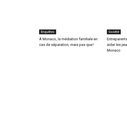
Enquêtes
Société
À Monaco, la médiation familiale en
Entreparents
cas de séparation, mais pas que !
aider les je
Monaco