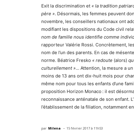
Exit la discrimination et
« la tradition patri
père »
. Désormais, les femmes peuvent don
novembre, les conseillers nationaux ont ado
modifiant les dispositions du Code civil rel
nom de famille nous identifie comme individ
rapporteur Valérie Rossi. Concrètement, les
nom de l’un des parents. En cas de mésenten
norme. Béatrice Fresko
« redoute
(alors)
qu
culturellement »
… Attention, la mesure a un 
moins de 13 ans ont dix-huit mois pour chang
même nom pour tous les enfants d’une famil
proposition Horizon Monaco : il est désorma
reconnaissance anténatale de son enfant. L
l’établissement de la filiation, notamment e
-
par
Milena
15 février 2017 à 11h53