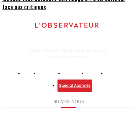
face aux critiques
1995 - 2026 © l'Observateur de Monaco,
tous droits réservés.
Infos
Economie
Enquêtes
Culture
Lifestyle
Spécial Abonnés
SUIVEZ-NOUS