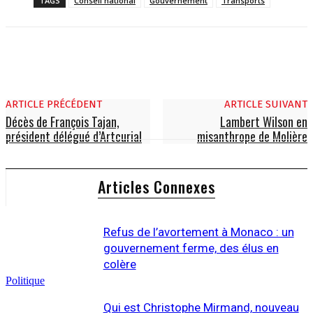
TAGS
Conseil national
Gouvernement
Transports
ARTICLE PRÉCÉDENT
ARTICLE SUIVANT
Décès de François Tajan,
Lambert Wilson en
président délégué d’Artcurial
misanthrope de Molière
Articles Connexes
Refus de l’avortement à Monaco : un
gouvernement ferme, des élus en
colère
Politique
Qui est Christophe Mirmand, nouveau