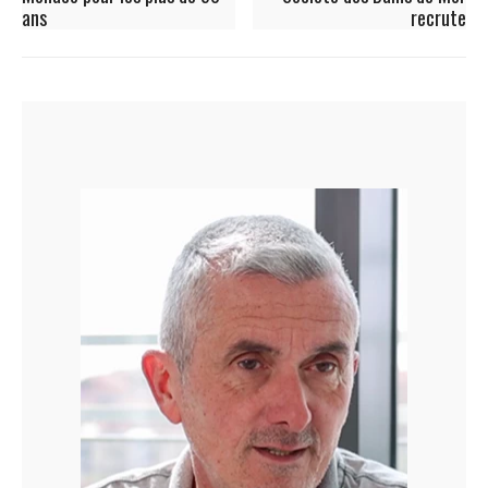
ans
recrute