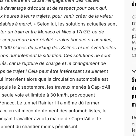
ns remettre en cause l’engagement des hautes
d
 davantage d’écoute et de respect pour ceux qui,
 heures à leurs trajets, pour venir créer de la valeur
C
t
éables à merci. »
Selon lui, les solutions actuelles sont
d
enter un train entre Monaco et Nice à 17h30, ou de
pl
 comprendre leur réalité : trains bondés ou annulés,
M
 1 000 places du parking des Salines ni les éventuelles
t
ons durablement la situation. Ces solutions ne sont
Ca
iés, car la rupture de charge et le changement de
s de trajet ! Cela peut être intéressant seulement
P
S
i intervient alors que la circulation automobile est
d
epuis le 2 septembre, les travaux menés à Cap-d’Ail
ne seule voie et limitée à 30 km/h, provoquent
p
Monaco. Le tunnel Rainier-III a même dû fermer
m
Face au vif mécontentement des automobilistes, le
D
nt travailler avec la mairie de Cap-d’Ail et le
en
agement du chantier moins pénalisant
l