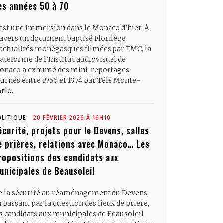
es années 50 à 70
’est une immersion dans le Monaco d’hier. À
ravers un document baptisé Florilège
’actualités monégasques filmées par TMC, la
ateforme de l’Institut audiovisuel de
onaco a exhumé des mini-reportages
ournés entre 1956 et 1974 par Télé Monte-
rlo.
OLITIQUE
20 FÉVRIER 2026 À 16H10
écurité, projets pour le Devens, salles
e prières, relations avec Monaco… Les
ropositions des candidats aux
unicipales de Beausoleil
e la sécurité au réaménagement du Devens,
 passant par la question des lieux de prière,
es candidats aux municipales de Beausoleil