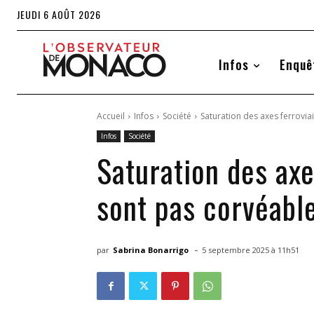
JEUDI 6 AOÛT 2026
Infos
Enquê
Accueil
Infos
Société
Saturation des axes ferroviai
Infos
Société
Saturation des axe
sont pas corvéabl
-
par
Sabrina Bonarrigo
5 septembre 2025 à 11h51