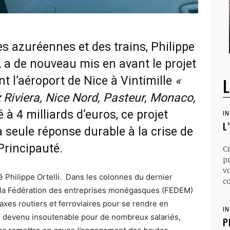
es azuréennes et des trains, Philippe
, a de nouveau mis en avant le projet
nt l’aéroport de Nice à Vintimille
«
L
nz Riviera, Nice Nord, Pasteur, Monaco
,
é à 4 milliards d’euros, ce projet
I
L
la seule réponse durable à la crise de
 Principauté.
C
p
v
 Philippe Ortelli. Dans les colonnes du dernier
co
e la Fédération des entreprises monégasques (FEDEM)
axes routiers et ferroviaires pour se rendre en
I
en devenu insoutenable pour de nombreux salariés,
P