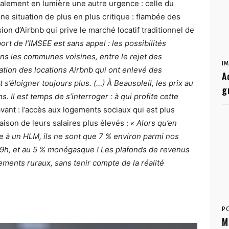
galement en lumière une autre urgence : celle du
une situation de plus en plus critique : flambée des
n d’Airbnb qui prive le marché locatif traditionnel de
ort de l’IMSEE est sans appel : les possibilités
ns les communes voisines, entre le rejet des
I
ation des locations Airbnb qui ont enlevé des
A
s’éloigner toujours plus. (…) À Beausoleil, les prix au
g
. Il est temps de s’interroger : à qui profite cette
ant : l’accès aux logements sociaux qui est plus
ison de leurs salaires plus élevés :
« Alors qu’en
e à un HLM, ils ne sont que 7 % environ parmi nos
 39h, et au 5 % monégasque ! Les plafonds de revenus
ments ruraux, sans tenir compte de la réalité
P
M