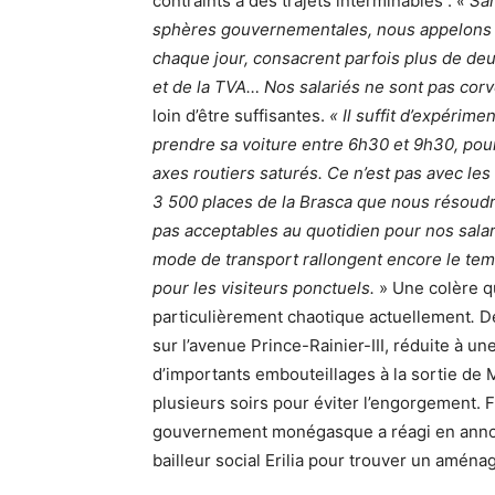
contraints à des trajets interminables :
« Sa
sphères gouvernementales, nous appelons à
chaque jour, consacrent parfois plus de deux
et de la TVA… Nos salariés ne sont pas corv
loin d’être suffisantes.
« Il suffit d’expérim
prendre sa voiture entre 6h30 et 9h30, pour
axes routiers saturés. Ce n’est pas avec les
3 500 places de la Brasca que nous résoudr
pas acceptables au quotidien pour nos salar
mode de transport rallongent encore le temp
pour les visiteurs ponctuels.
» Une colère qu
particulièrement chaotique actuellement
.
D
sur l’avenue Prince-Rainier-III, réduite à u
d’importants embouteillages à la sortie de 
plusieurs soirs pour éviter l’engorgement. 
gouvernement monégasque a réagi en annonça
bailleur social Erilia pour trouver un amén