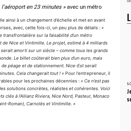
dé
 l’aéroport en 23 minutes »
avec un métro
L
lle ainsi à un changement d’échelle et met en avant
ses, avec, cette fois-ci, un peu plus de détails :
«
ransfrontalière sur la faisabilité d’un métro
 de Nice et Vintimille. Le projet, estimé à 4 milliards
 serait amorti sur un siècle – comme tous les grands
onde. Le billet coûterait bien plus d’un euro, mais
, de péage et de stationnement. Nice-Est serait
inutes. Cela changerait tout ! »
Pour l’entrepreneur, il
urables pour les prochaines décennies :
« Ce n’est pas
S
es solutions concrètes, réalistes et cohérentes. Voici
J
ts clés à l’Allianz Riviera, Nice Nord, Pasteur, Monaco
s
int-Roman), Carnolès et Vintimille. »