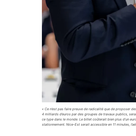
« Ce n’est pas faire preuve de radicalité que de proposer de
4 milliards d’euros par des groupes de travaux publics, sera
ce type dans le monde. Le billet coûterait bien plus d’un eu
stationnement. Nice-Est serait accessible en 11 minutes, l’a