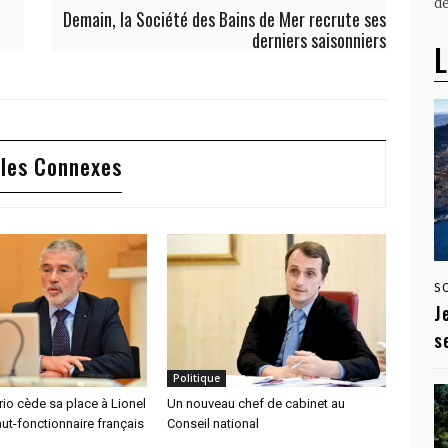
dé
Demain, la Société des Bains de Mer recrute ses
derniers saisonniers
L
cles Connexes
S
J
s
Politique
ario cède sa place à Lionel
Un nouveau chef de cabinet au
aut-fonctionnaire français
Conseil national