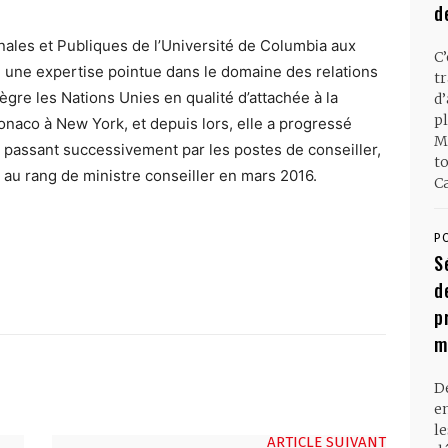
d
nales et Publiques de l’Université de Columbia aux
C
e une expertise pointue dans le domaine des relations
t
tègre les Nations Unies en qualité d’attachée à la
d
pl
naco à New York, et depuis lors, elle a progressé
M
n, passant successivement par les postes de conseiller,
t
 au rang de ministre conseiller en mars 2016.
Ca
P
S
d
p
m
D
en
l
ARTICLE SUIVANT