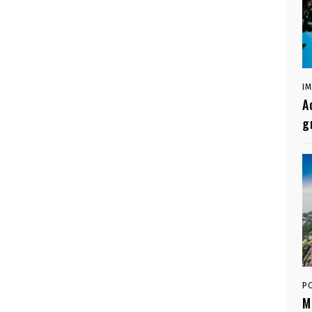
I
A
g
P
M