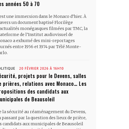
es années 50 à 70
’est une immersion dans le Monaco d’hier. À
ravers un document baptisé Florilège
’actualités monégasques filmées par TMC, la
ateforme de l’Institut audiovisuel de
onaco a exhumé des mini-reportages
ournés entre 1956 et 1974 par Télé Monte-
rlo.
OLITIQUE
20 FÉVRIER 2026 À 16H10
écurité, projets pour le Devens, salles
e prières, relations avec Monaco… Les
ropositions des candidats aux
unicipales de Beausoleil
e la sécurité au réaménagement du Devens,
 passant par la question des lieux de prière,
es candidats aux municipales de Beausoleil