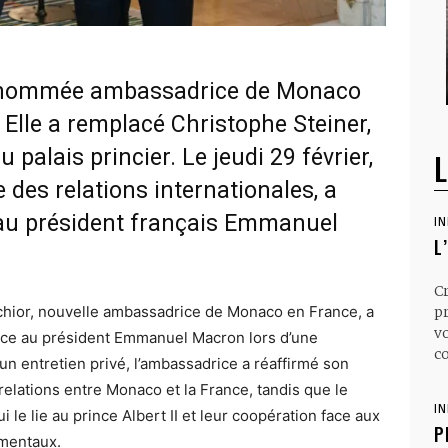
té nommée ambassadrice de Monaco
 Elle a remplacé Christophe Steiner,
 palais princier. Le jeudi 29 février,
L
 des relations internationales, a
 au président français Emmanuel
I
L
C
lchior, nouvelle ambassadrice de Monaco en France, a
p
v
ance au président Emmanuel Macron lors d’une
co
un entretien privé, l’ambassadrice a réaffirmé son
elations entre Monaco et la France, tandis que le
I
i le lie au prince Albert II et leur coopération face aux
P
ementaux.