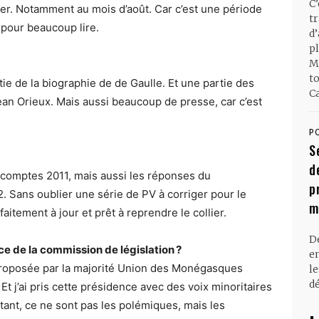
C
ler. Notamment au mois d’août. Car c’est une période
t
té pour beaucoup lire.
d
pl
M
t
tie de la biographie de de Gaulle. Et une partie des
Ca
ean Orieux. Mais aussi beaucoup de presse, car c’est
P
S
d
les comptes 2011, mais aussi les réponses du
p
2. Sans oublier une série de PV à corriger pour le
m
rfaitement à jour et prêt à reprendre le collier.
D
ce de la commission de législation ?
en
 proposée par la majorité Union des Monégasques
l
dé
Et j’ai pris cette présidence avec des voix minoritaires
tant, ce ne sont pas les polémiques, mais les