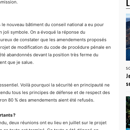
L
mmission.
 le nouveau bâtiment du conseil national a eu pour
un joli symbole. On a évoqué la réponse du
 heureux de constater que les amendements proposés
projet de modification du code de procédure pénale en
 été abandonnés devant la position très ferme du
nt que je salue.
S
J
s
essentiel. Voilà pourquoi la sécurité en principauté ne
tendu tous les principes de défense et de respect des
nviron 80 % des amendements aient été refusés.
rtants ?
du, deux réunions ont eu lieu en juillet sur le projet