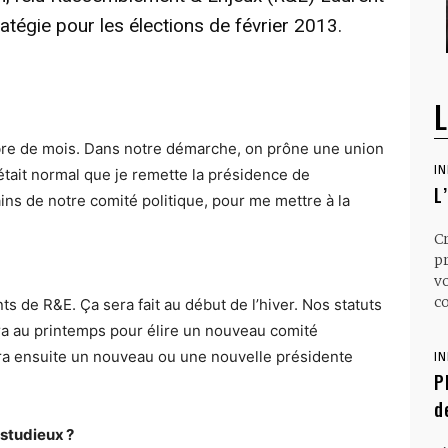
atégie pour les élections de février 2013.
L
mbre de mois. Dans notre démarche, on prône une union
I
 était normal que je remette la présidence de
L
s de notre comité politique, pour me mettre à la
C
p
v
co
s de R&E. Ça sera fait au début de l’hiver. Nos statuts
ra au printemps pour élire un nouveau comité
élira ensuite un nouveau ou une nouvelle présidente
I
P
d
 studieux ?