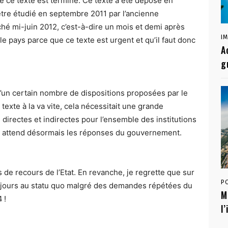
 de ce texte est terminé. Ce texte a été déposé en
re étudié en septembre 2011 par l’ancienne
ché mi-juin 2012, c’est-à-dire un mois et demi après
I
le pays parce que ce texte est urgent et qu’il faut donc
A
g
 d’un certain nombre de dispositions proposées par le
exte à la va vite, cela nécessitait une grande
directes et indirectes pour l’ensemble des institutions
 attend désormais les réponses du gouvernement.
s de recours de l’Etat. En revanche, je regrette que sur
P
 toujours au statu quo malgré des demandes répétées du
M
 !
l