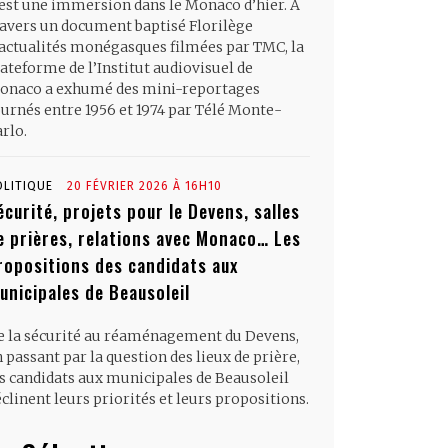
’est une immersion dans le Monaco d’hier. À
ravers un document baptisé Florilège
’actualités monégasques filmées par TMC, la
ateforme de l’Institut audiovisuel de
onaco a exhumé des mini-reportages
ournés entre 1956 et 1974 par Télé Monte-
rlo.
OLITIQUE
20 FÉVRIER 2026 À 16H10
écurité, projets pour le Devens, salles
e prières, relations avec Monaco… Les
ropositions des candidats aux
unicipales de Beausoleil
e la sécurité au réaménagement du Devens,
 passant par la question des lieux de prière,
es candidats aux municipales de Beausoleil
clinent leurs priorités et leurs propositions.