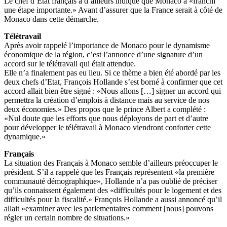
Le chef d’Etat français a d’ailleurs indiqué que Monaco a «franchi
une étape importante.» Avant d’assurer que la France serait à côté de
Monaco dans cette démarche.
Télétravail
Après avoir rappelé l’importance de Monaco pour le dynamisme
économique de la région, c’est l’annonce d’une signature d’un
accord sur le télétravail qui était attendue.
Elle n’a finalement pas eu lieu. Si ce thème a bien été abordé par les
deux chefs d’Etat, François Hollande s’est borné à confirmer que cet
accord allait bien être signé : «Nous allons […] signer un accord qui
permettra la création d’emplois à distance mais au service de nos
deux économies.» Des propos que le prince Albert a complété :
«Nul doute que les efforts que nous déployons de part et d’autre
pour développer le télétravail à Monaco viendront conforter cette
dynamique.»
Français
La situation des Français à Monaco semble d’ailleurs préoccuper le
président. S’il a rappelé que les Français représentent «la première
communauté démographique», Hollande n’a pas oublié de préciser
qu’ils connaissent également des «difficultés pour le logement et des
difficultés pour la fiscalité.» François Hollande a aussi annoncé qu’il
allait «examiner avec les parlementaires comment [nous] pouvons
régler un certain nombre de situations.»