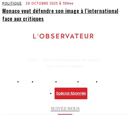
POLITIQUE
20 OCTOBRE 2025 À 10H44
Monaco veut défendre son image à l’international
face aux critiques
1995 - 2026 © l'Observateur de Monaco,
tous droits réservés.
Infos
Economie
Enquêtes
Culture
Lifestyle
Spécial Abonnés
SUIVEZ-NOUS