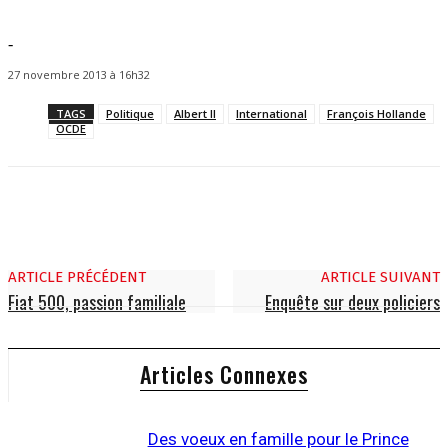
-
27 novembre 2013 à 16h32
TAGS
Politique
Albert II
International
François Hollande
OCDE
ARTICLE PRÉCÉDENT
ARTICLE SUIVANT
Fiat 500, passion familiale
Enquête sur deux policiers
Articles Connexes
Des voeux en famille pour le Prince