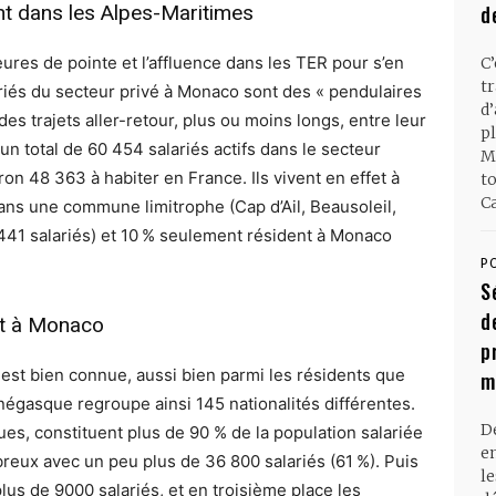
t dans les Alpes-Maritimes
d
 heures de pointe et l’affluence dans les TER pour s’en
C
t
riés du secteur privé à Monaco sont des « pendulaires
d
 des trajets aller-retour, plus ou moins longs, entre leur
pl
r un total de 60 454 salariés actifs dans le secteur
M
ron 48 363 à habiter en France. Ils vivent en effet à
t
Ca
ans une commune limitrophe (Cap d’Ail, Beausoleil,
 5 441 salariés) et 10 % seulement résident à Monaco
P
S
d
ent à Monaco
p
é est bien connue, aussi bien parmi les résidents que
m
onégasque regroupe ainsi 145 nationalités différentes.
D
es, constituent plus de 90 % de la population salariée
en
reux avec un peu plus de 36 800 salariés (61 %). Puis
l
plus de 9000 salariés, et en troisième place les