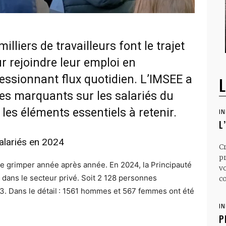
lliers de travailleurs font le trajet
ur rejoindre leur emploi en
essionnant flux quotidien. L’IMSEE a
L
es marquants sur les salariés du
les éléments essentiels à retenir.
I
L
lariés en 2024
C
p
e grimper année après année. En 2024, la Principauté
v
fs dans le secteur privé. Soit 2 128 personnes
co
3. Dans le détail : 1561 hommes et 567 femmes ont été
I
P