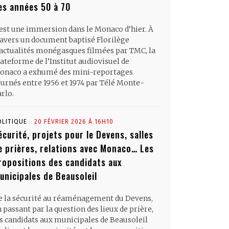
es années 50 à 70
’est une immersion dans le Monaco d’hier. À
ravers un document baptisé Florilège
’actualités monégasques filmées par TMC, la
ateforme de l’Institut audiovisuel de
onaco a exhumé des mini-reportages
ournés entre 1956 et 1974 par Télé Monte-
rlo.
OLITIQUE
20 FÉVRIER 2026 À 16H10
écurité, projets pour le Devens, salles
e prières, relations avec Monaco… Les
ropositions des candidats aux
unicipales de Beausoleil
e la sécurité au réaménagement du Devens,
 passant par la question des lieux de prière,
es candidats aux municipales de Beausoleil