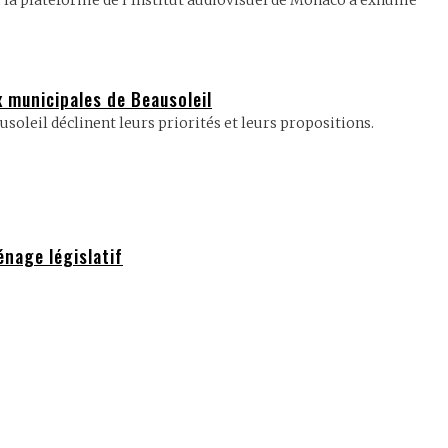
 la plateforme de l’Institut audiovisuel de Monaco a exhumé
x municipales de Beausoleil
soleil déclinent leurs priorités et leurs propositions.
énage législatif