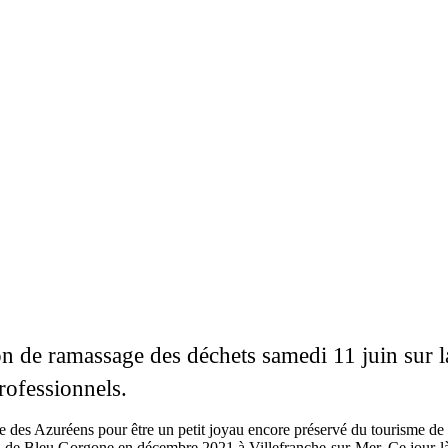
n de ramassage des déchets samedi 11 juin sur l
rofessionnels.
nnue des Azuréens pour être un petit joyau encore préservé du tourisme 
n de Bleu Gorgone en décembre 2021 à Villefranche-sur-Mer. Ce jour-là,