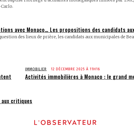
ent baptisé Florilège d’actualités monégasques filmées par TMC,
-Carlo.
elations avec Monaco… Les propositions des candidats au
estion des lieux de prière, les candidats aux municipales de Beau
IMMOBILIER
12 DÉCEMBRE 2025 À 11H16
utent
Activités immobilières à Monaco : le grand m
 aux critiques