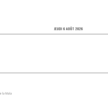
JEUDI 6 AOÛT 2026
Lifestyle
L’OBS TV
Spécial Abonnés
plus
e la Mala