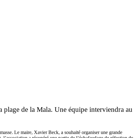
a plage de la Mala. Une équipe interviendra au
de masse. Le maire, Xavier Beck, a souhaité organiser une grande
 l’association a récupéré une partie de l’échafaudage de réfection de