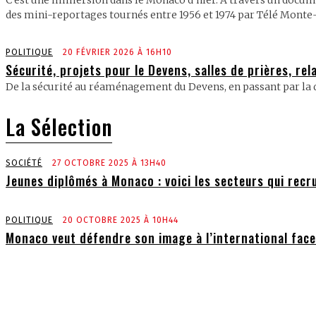
C’est une immersion dans le Monaco d’hier. À travers un docum
des mini-reportages tournés entre 1956 et 1974 par Télé Monte
POLITIQUE
20 FÉVRIER 2026 À 16H10
Sécurité, projets pour le Devens, salles de prières, r
De la sécurité au réaménagement du Devens, en passant par la qu
La Sélection
SOCIÉTÉ
27 OCTOBRE 2025 À 13H40
Jeunes diplômés à Monaco : voici les secteurs qui recr
POLITIQUE
20 OCTOBRE 2025 À 10H44
Monaco veut défendre son image à l’international face