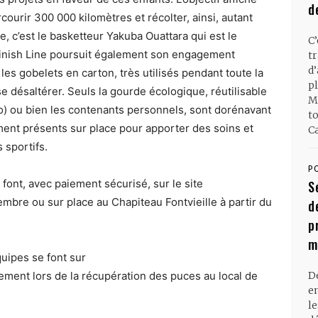
d
rcourir 300 000 kilomètres et récolter, ainsi, autant
, c’est le basketteur Yakuba Ouattara qui est le
C
 Finish Line poursuit également son engagement
t
d
es gobelets en carton, très utilisés pendant toute la
pl
e désaltérer. Seuls la gourde écologique, réutilisable
M
ro) ou bien les contenants personnels, sont dorénavant
t
ent présents sur place pour apporter des soins et
Ca
 sportifs.
P
 font, avec paiement sécurisé, sur le site
S
bre ou sur place au Chapiteau Fontvieille à partir du
d
p
m
quipes se font sur
ement lors de la récupération des puces au local de
D
en
l