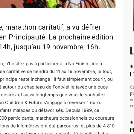
, marathon caritatif, a vu défiler
en Principauté. La prochaine édition
14h, jusqu’au 19 novembre, 16h.
L
n, n’hésitez pas à participer à la No Finish Line à
I
e caritative se tiendra du 11 au 19 novembre, le tout,
L
principe reste inchangé : il faut simplement courir, ou
ué autour du chapiteau de Fontvieille (avec une puce
C
p
e désirez et aussi longtemps que vous le souhaitez.
v
on Children & Future s’engage à reverser 1 euro.
co
’enfants malades ou défavorisés. Depuis 1999, ce
 000 participants, marcheurs occasionnels ou coureurs
I
lions de kilomètres ont été parcourus, et plus de 4 810
P
 projets en faveur de ces enfants. L’objectif affiché