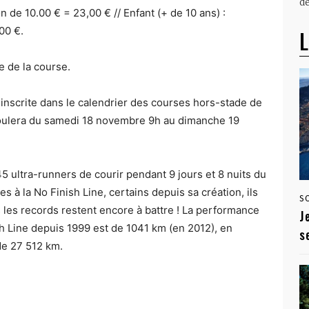
dé
n de 10.00 € = 23,00 € // Enfant (+ de 10 ans) :
00 €.
L
e de la course.
e inscrite dans le calendrier des courses hors-stade de
éroulera du samedi 18 novembre 9h au dimanche 19
45 ultra-runners de courir pendant 9 jours et 8 nuits du
 à la No Finish Line, certains depuis sa création, ils
S
es records restent encore à battre ! La performance
J
h Line depuis 1999 est de 1041 km (en 2012), en
s
de 27 512 km.