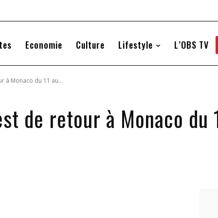
tes
Economie
Culture
Lifestyle
L’OBS TV
our à Monaco du 11 au...
est de retour à Monaco du 