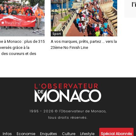
l
Sport
ne à Monaco : plus de 315
A vos marques, prêts, partez … vers la
versés grâce à la
23ème No Finish Line
 des coureurs et des
1995 - 2026 © l'Observateur de Monaco,
tous droits réservés.
Infos
Economie
Enquêtes
Culture
Lifestyle
Spécial Abonnés