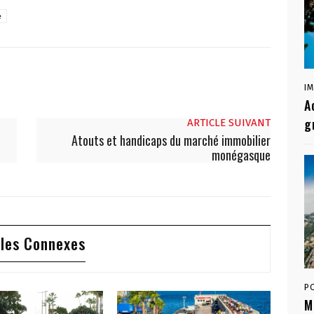
e
I
A
g
ARTICLE SUIVANT
Atouts et handicaps du marché immobilier
monégasque
cles Connexes
P
M