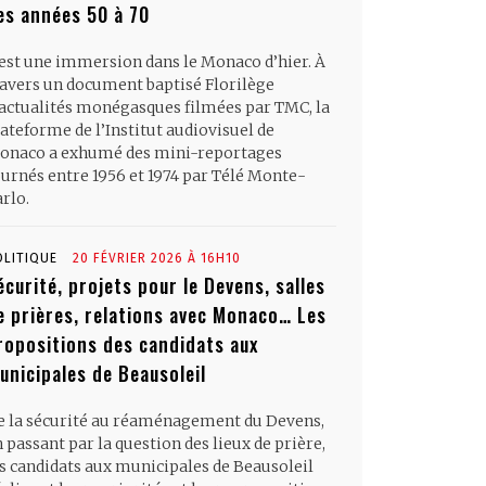
es années 50 à 70
’est une immersion dans le Monaco d’hier. À
ravers un document baptisé Florilège
’actualités monégasques filmées par TMC, la
ateforme de l’Institut audiovisuel de
onaco a exhumé des mini-reportages
ournés entre 1956 et 1974 par Télé Monte-
rlo.
OLITIQUE
20 FÉVRIER 2026 À 16H10
écurité, projets pour le Devens, salles
e prières, relations avec Monaco… Les
ropositions des candidats aux
unicipales de Beausoleil
e la sécurité au réaménagement du Devens,
 passant par la question des lieux de prière,
es candidats aux municipales de Beausoleil