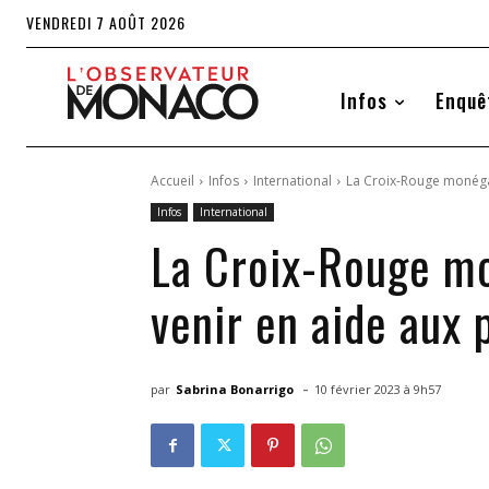
VENDREDI 7 AOÛT 2026
Infos
Enquê
Accueil
Infos
International
La Croix-Rouge monéga
Infos
International
La Croix-Rouge m
venir en aide aux 
-
par
Sabrina Bonarrigo
10 février 2023 à 9h57