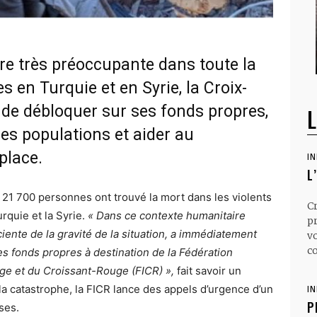
re très préoccupante dans toute la
 en Turquie et en Syrie, la Croix-
de débloquer sur ses fonds propres,
L
es populations et aider au
place.
I
L
e 21 700 personnes ont trouvé la mort dans les violents
C
rquie et la Syrie.
«
Dans ce contexte humanitaire
p
ente de la gravité de la situation, a immédiatement
v
co
 fonds propres à destination de la Fédération
uge et du Croissant-Rouge (FICR) »,
fait savoir un
la catastrophe, la FICR lance des appels d’urgence d’un
I
P
sses.