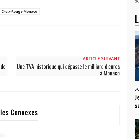
dé
Croix-Rouge Monaco
L
ARTICLE SUIVANT
 de
Une TVA historique qui dépasse le milliard d’euros
à Monaco
S
J
s
cles Connexes