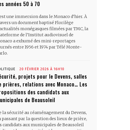
es années 50 à 70
’est une immersion dans le Monaco d’hier. À
ravers un document baptisé Florilège
’actualités monégasques filmées par TMC, la
ateforme de l’Institut audiovisuel de
onaco a exhumé des mini-reportages
ournés entre 1956 et 1974 par Télé Monte-
rlo.
OLITIQUE
20 FÉVRIER 2026 À 16H10
écurité, projets pour le Devens, salles
e prières, relations avec Monaco… Les
ropositions des candidats aux
unicipales de Beausoleil
e la sécurité au réaménagement du Devens,
 passant par la question des lieux de prière,
es candidats aux municipales de Beausoleil