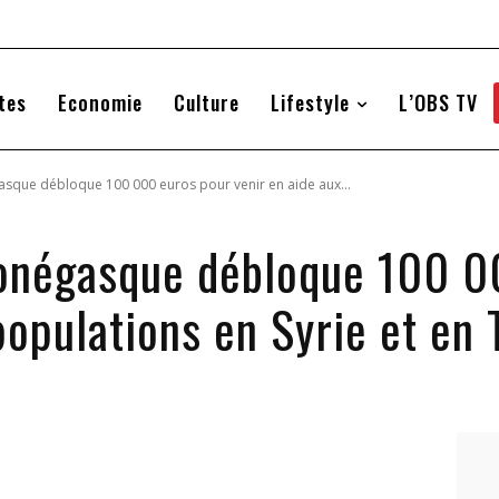
tes
Economie
Culture
Lifestyle
L’OBS TV
sque débloque 100 000 euros pour venir en aide aux...
onégasque débloque 100 0
populations en Syrie et en 