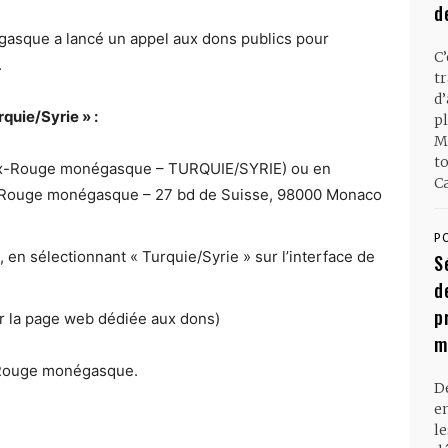
d
asque a lancé un appel aux dons publics pour
C
.
t
d
quie/Syrie » :
pl
M
t
roix-Rouge monégasque – TURQUIE/SYRIE) ou en
Ca
x-Rouge monégasque – 27 bd de Suisse, 98000 Monaco
P
, en sélectionnant « Turquie/Syrie » sur l’interface de
S
d
p
ur la page web dédiée aux dons)
m
ix-Rouge monégasque.
D
en
l