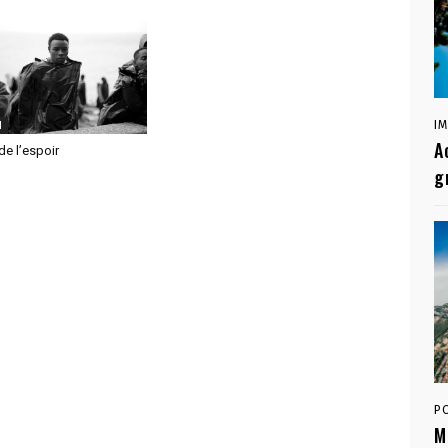
I
l
A
de l’espoir
g
P
M