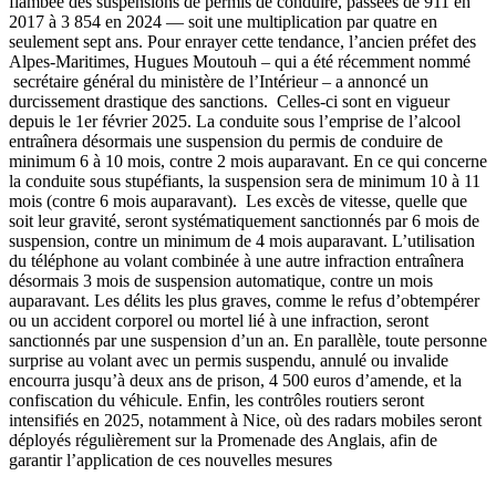
flambée des suspensions de permis de conduire, passées de 911 en
2017 à 3 854 en 2024 — soit une multiplication par quatre en
seulement sept ans. Pour enrayer cette tendance, l’ancien préfet des
Alpes-Maritimes, Hugues Moutouh – qui a été récemment nommé
secrétaire général du ministère de l’Intérieur – a annoncé un
durcissement drastique des sanctions. Celles-ci sont en vigueur
depuis le 1er février 2025. La conduite sous l’emprise de l’alcool
entraînera désormais une suspension du permis de conduire de
minimum 6 à 10 mois, contre 2 mois auparavant. En ce qui concerne
la conduite sous stupéfiants, la suspension sera de minimum 10 à 11
mois (contre 6 mois auparavant). Les excès de vitesse, quelle que
soit leur gravité, seront systématiquement sanctionnés par 6 mois de
suspension,
contre un minimum de 4 mois auparavant. L’utilisation
du téléphone au volant combinée à une autre infraction entraînera
désormais 3 mois de suspension automatique, contre un mois
auparavant. Les délits les plus graves, comme le refus d’obtempérer
ou un accident corporel ou mortel lié à une infraction, seront
sanctionnés par une suspension d’un an. En parallèle, toute personne
surprise au volant avec un permis suspendu, annulé ou invalide
encourra jusqu’à deux ans de prison, 4 500 euros d’amende, et la
confiscation du véhicule. Enfin, les contrôles routiers seront
intensifiés en 2025, notamment à Nice, où des radars mobiles seront
déployés régulièrement sur la Promenade des Anglais, afin de
garantir l’application de ces nouvelles mesures