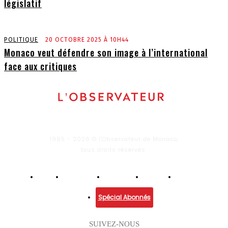
législatif
POLITIQUE
20 OCTOBRE 2025 À 10H44
Monaco veut défendre son image à l’international
face aux critiques
1995 - 2026 © l'Observateur de Monaco,
tous droits réservés.
Infos
Economie
Enquêtes
Culture
Lifestyle
Spécial Abonnés
SUIVEZ-NOUS