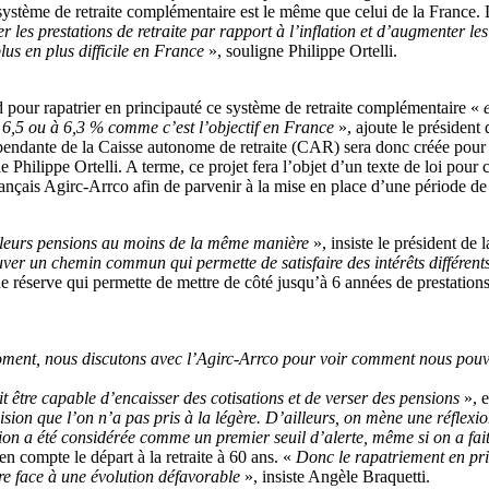
tème de retraite complémentaire est le même que celui de la France. Du
r les prestations de retraite par rapport à l’inflation et d’augmenter les 
lus en plus difficile en France
», souligne Philippe Ortelli.
 pour rapatrier en principauté ce système de retraite complémentaire «
6,5 ou à 6,3 % comme c’est l’objectif en France
», ajoute le président
pendante de la Caisse autonome de retraite (CAR) sera donc créée pour
le Philippe Ortelli. A terme, ce projet fera l’objet d’un texte de loi p
nçais Agirc-Arrco afin de parvenir à la mise en place d’une période de 
ir leurs pensions au moins de la même manière
», insiste le président d
uver un chemin commun qui permette de satisfaire des intérêts différent
de réserve qui permette de mettre de côté jusqu’à 6 années de prestation
oment, nous discutons avec l’Agirc-Arrco pour voir comment nous pouv
t être capable d’encaisser des cotisations et de verser des pensions
», e
ision que l’on n’a pas pris à la légère. D’ailleurs, on mène une réflex
ation a été considérée comme un premier seuil d’alerte, même si on a fa
n compte le départ à la retraite à 60 ans. «
Donc le rapatriement en pri
ire face à une évolution défavorable
», insiste Angèle Braquetti.