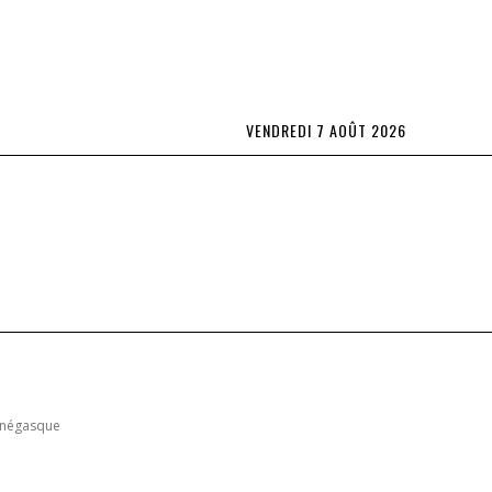
VENDREDI 7 AOÛT 2026
Lifestyle
L’OBS TV
Spécial Abonnés
plus
monégasque