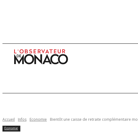
Infos
Enquêtes
Economie
Culture
Accueil
Infos
Economie
Bientôt une caisse de retraite complémentaire 
Economie