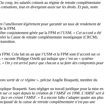
 coup, les salariés cotisent au régime de retraite complémentaire
cotisations, tout en divergeant aussi sur les droits. Et puis, notre
en l’améliorant légèrement pour garantir un taux de rendement de
 de la FPM.
 être conjointement gérée par la FPM et l’USM. «
Cet accord a été
our créer la Caisse de retraite complémentaire monégasque (CRCM).
transition.
e la FPM. Cela fait un an que l’USM et la FPM sont d’accord sur ce
s
» raconte Philippe Ortelli qui indique que c’est un «
système
s. «
On y est arrivé parce que chacun a su faire des compromis pour
ons sortir de ce régime
», précise Angèle Braquetti, membre du
xplique Braquetti. Sans négliger un travail juridique pour la mise en
ion sur ce sujet depuis la création de l’AMSF en 1998. L’AMSF sert à
it face en créant l’AMSF
. » Il a encore fallu s’adapter quatre ans plus
ncipauté de la caisse de retraite complémentaire n’est pas une