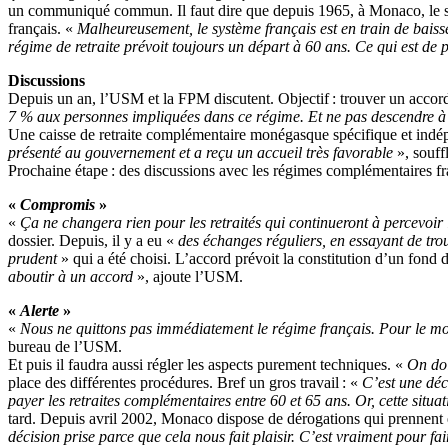
un communiqué commun. Il faut dire que depuis 1965, à Monaco, le sys
français. «
Malheureusement,
le système français est en train de baisse
régime de retraite prévoit toujours un départ à 60 ans. Ce qui est de p
Discussions
Depuis un an, l’USM et la FPM discutent. Objectif : trouver un accord
7 % aux personnes impliquées dans ce régime. Et ne pas descendre à 
Une caisse de retraite complémentaire monégasque spécifique et indé
présenté au gouvernement et a reçu un accueil très favorable
», souff
Prochaine étape : des discussions avec les régimes complémentaires fra
«
Compromis
»
«
Ça ne changera rien pour les retraités qui continueront à percevo
dossier. Depuis, il y a eu «
des échanges réguliers, en essayant de tro
prudent
» qui a été choisi. L’accord prévoit la constitution d’un fond 
aboutir à un accord
», ajoute l’USM.
«
Alerte
»
«
Nous ne quittons pas immédiatement le régime français. Pour le m
bureau de l’USM.
Et puis il faudra aussi régler les aspects purement techniques. «
On doi
place des différentes procédures. Bref un gros travail : «
C’est une déc
payer les retraites complémentaires entre 60 et 65 ans. Or, cette situ
tard. Depuis avril 2002, Monaco dispose de dérogations qui prennent e
décision prise parce que cela nous fait plaisir. C’est vraiment pour fa