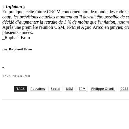
«
Inflation
»
En pratique, cette future CRCM concernera tout le monde, les cadres 
coup, les prévisions actuelles montrent qu’il devrait être possible de 
décidé d’augmenter la retraite de 1 % de moins que l’inflation, notam
Après une première réunion USM, FPM et Agirc-Arrco en janvier, d’aut
plusieurs années.
_Raphaël Brun
par
Raphaël Brun
-
1 avril 2014 à 7h00
TAGS
Retraites
Social
USM
FPM
Philippe Ortelli
CCSS