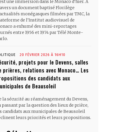
’est une immersion dans le Monaco d’hier. À
ravers un document baptisé Florilège
’actualités monégasques filmées par TMC, la
ateforme de l’Institut audiovisuel de
onaco a exhumé des mini-reportages
ournés entre 1956 et 1974 par Télé Monte-
rlo.
OLITIQUE
20 FÉVRIER 2026 À 16H10
écurité, projets pour le Devens, salles
e prières, relations avec Monaco… Les
ropositions des candidats aux
unicipales de Beausoleil
e la sécurité au réaménagement du Devens,
 passant par la question des lieux de prière,
es candidats aux municipales de Beausoleil
clinent leurs priorités et leurs propositions.