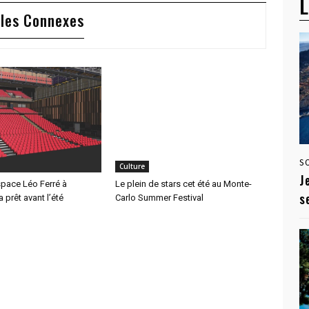
L
cles Connexes
S
Culture
J
space Léo Ferré à
Le plein de stars cet été au Monte-
s
prêt avant l’été
Carlo Summer Festival