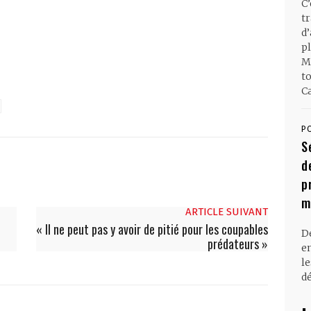
C
t
d
pl
M
t
Ca
P
S
d
p
m
ARTICLE SUIVANT
« Il ne peut pas y avoir de pitié pour les coupables
D
prédateurs »
en
l
dé