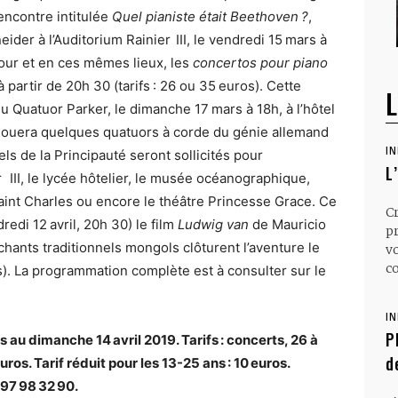
rencontre intitulée
Quel pianiste était Beethoven ?
,
der à l’Auditorium Rainier III, le vendredi 15 mars à
jour et en ces mêmes lieux, les
concertos pour piano
partir de 20h 30 (tarifs : 26 ou 35 euros). Cette
L
Quatuor Parker, le dimanche 17 mars à 18h, à l’hôtel
 jouera quelques quatuors à corde du génie allemand
I
ls de la Principauté seront sollicités pour
L
 III, le lycée hôtelier, le musée océanographique,
 Saint Charles ou encore le théâtre Princesse Grace. Ce
C
redi 12 avril, 20h 30) le film
Ludwig van
de Mauricio
p
 chants traditionnels mongols clôturent l’aventure le
v
co
os). La programmation complète est à consulter sur le
I
P
 au dimanche 14 avril 2019. Tarifs : concerts, 26 à
d
os. Tarif réduit pour les 13-25 ans : 10 euros.
97 98 32 90.