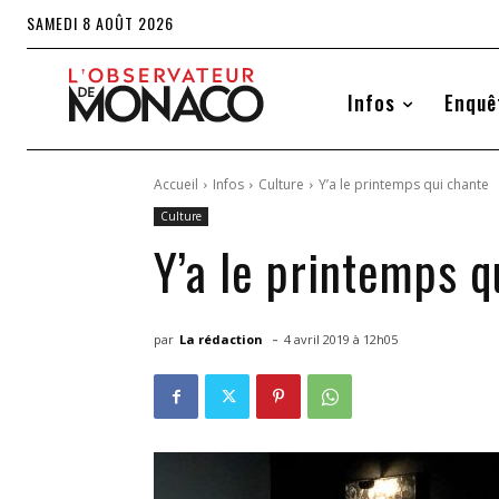
SAMEDI 8 AOÛT 2026
Infos
Enquê
Accueil
Infos
Culture
Y’a le printemps qui chante
Culture
Y’a le printemps q
-
par
La rédaction
4 avril 2019 à 12h05