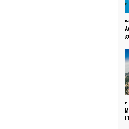
I
A
g
P
M
l