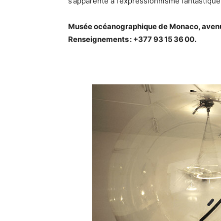
s’apparente à l’expressionnisme fantastique
Musée océanographique de Monaco, avenue S
Renseignements : +377 93 15 36 00.