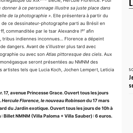
L
r monégasque du XIX
siècle, Hercule Florence. Pour
« donner à ce personnage
illustre sa juste place dans
celle de la photographie »
. Elle présentera à partir du
de ce dessinateur-photographe parti au Brésil en
er
rff, commanditée par le tsar Alexandre I
afin
x, tribus indiennes inconnues… Florence a dépeint
e dangers. Avant de s’illustrer plus tard avec
tographie ou avec son
Atlas pittoresque des ciels
. Aux
ste monégasque seront présentées au NMNM des
artistes tels que Lucia Koch, Jochen Lempert, Leticia
S
J
s
. 17,
avenue Princesse Grace. Ouvert tous les jours
.
Hercule Florence, le nouveau Robinson
du 17 mars
ard du Jardin exotique. Ouvert tous les jours de 10h à
s : Billet NMNM
(Villa Paloma + Villa Sauber) : 6 euros.