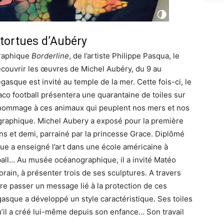
tortues d’Aubéry
graphique
Borderline
, de l’artiste Philippe Pasqua, le
ouvrir les œuvres de Michel Aubéry, du 9 au
asque est invité au temple de la mer. Cette fois-ci, le
co football présentera une quarantaine de toiles sur
’hommage à ces animaux qui peuplent nos mers et nos
graphique. Michel Aubery a exposé pour la première
ans et demi, parrainé par la princesse Grace. Diplômé
ique a enseigné l’art dans une école américaine à
ball… Au musée océanographique, il a invité Matéo
rain, à présenter trois de ses sculptures. A travers
ire passer un message lié à la protection de ces
sque a développé un style caractéristique. Ses toiles
il a créé lui-même depuis son enfance… Son travail