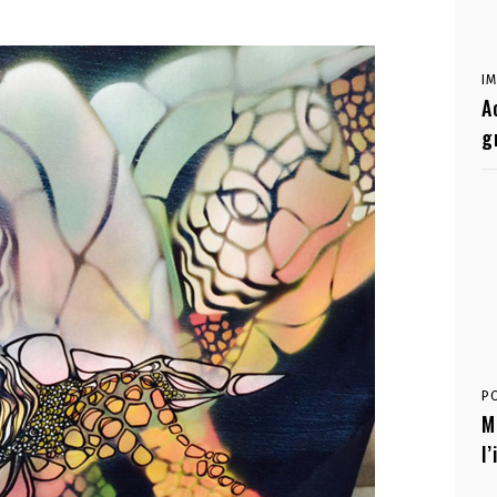
I
A
g
P
M
l