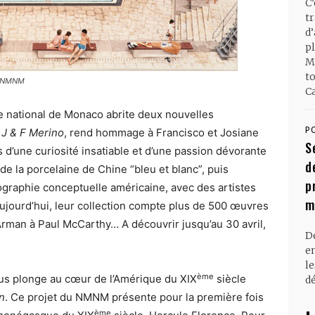
C
t
d
pl
M
t
o NMNM
Ca
 national de Monaco abrite deux nouvelles
P
 J & F Merino
, rend hommage à Francisco et Josiane
S
 d’une curiosité insatiable et d’une passion dévorante
d
de la porcelaine de Chine “bleu et blanc”, puis
p
tographie conceptuelle américaine, avec des artistes
m
jourd’hui, leur collection compte plus de 500 œuvres
Arman à Paul McCarthy… A découvrir jusqu’au 30 avril,
D
en
l
ème
ous plonge au cœur de l’Amérique du XIX
siècle
dé
n
. Ce projet du NMNM présente pour la première fois
ème