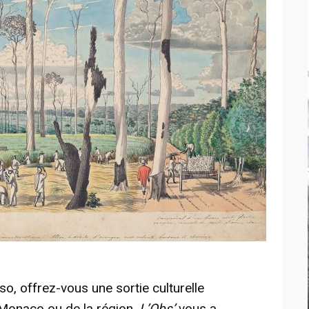
, offrez-vous une sortie culturelle
 Monaco ou de la région.
L’Obs’
vous a