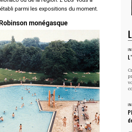
e établi parmi les expositions du moment.
n Robinson monégasque
L
I
L
C
p
v
co
I
P
d