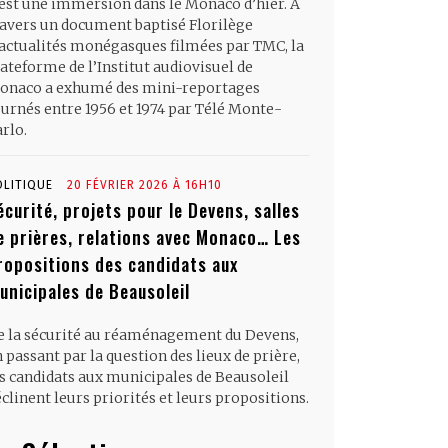
’est une immersion dans le Monaco d’hier. À
ravers un document baptisé Florilège
’actualités monégasques filmées par TMC, la
ateforme de l’Institut audiovisuel de
onaco a exhumé des mini-reportages
ournés entre 1956 et 1974 par Télé Monte-
rlo.
OLITIQUE
20 FÉVRIER 2026 À 16H10
écurité, projets pour le Devens, salles
e prières, relations avec Monaco… Les
ropositions des candidats aux
unicipales de Beausoleil
e la sécurité au réaménagement du Devens,
 passant par la question des lieux de prière,
es candidats aux municipales de Beausoleil
clinent leurs priorités et leurs propositions.