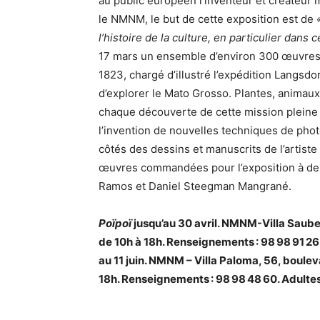
au public européen l’inventeur et créateu
le NMNM, le but de cette exposition est de
l’histoire de la culture, en particulier dans 
17 mars un ensemble d’environ 300 œuvres 
1823, chargé d’illustré l’expédition Langsdo
d’explorer le Mato Grosso. Plantes, animau
chaque découverte de cette mission pleine d
l’invention de nouvelles techniques de pho
côtés des dessins et manuscrits de l’arti
œuvres commandées pour l’exposition à des 
Ramos et Daniel Steegman Mangrané.
Poïpoï
jusqu’au 30 avril. NMNM-Villa Sauber
de 10h à 18h. Renseignements : 98 98 91 26
au 11 juin. NMNM – Villa Paloma, 56, boulev
18h. Renseignements : 98 98 48 60. Adulte