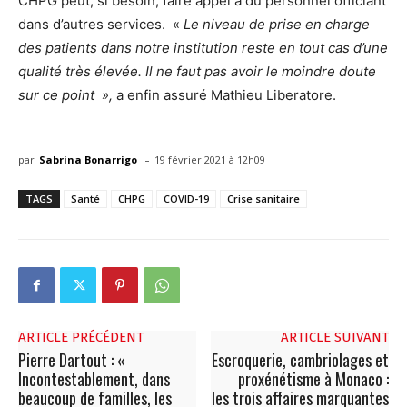
CHPG peut, si besoin, faire appel à du personnel officiant
dans d’autres services. «
Le niveau de prise en charge
des patients dans notre institution reste en tout cas d’une
qualité très élevée. Il ne faut pas avoir le moindre doute
sur ce point »,
a enfin assuré Mathieu Liberatore.
-
par
Sabrina Bonarrigo
19 février 2021 à 12h09
TAGS
Santé
CHPG
COVID-19
Crise sanitaire
ARTICLE PRÉCÉDENT
ARTICLE SUIVANT
Pierre Dartout : «
Escroquerie, cambriolages et
Incontestablement, dans
proxénétisme à Monaco :
beaucoup de familles, les
les trois affaires marquantes