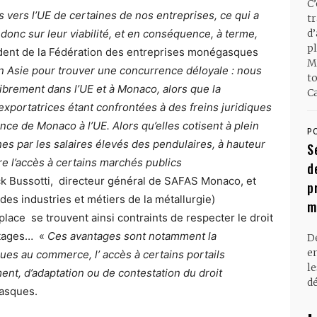
C
 vers l’UE de certaines de nos entreprises, ce qui a
t
et donc sur leur viabilité, et en conséquence, à terme,
d
pl
sident de la Fédération des entreprises monégasques
M
er en Asie pour trouver une concurrence déloyale : nous
t
ibrement dans l’UE et à Monaco, alors que la
Ca
exportatrices étant confrontées à des freins juridiques
ance de Monaco à l’UE. Alors qu’elles cotisent à plein
P
es par les salaires élevés des pendulaires, à hauteur
S
ire l’accès à certains marchés publics
d
ck Bussotti, directeur général de SAFAS Monaco, et
p
s industries et métiers de la métallurgie)
m
lace se trouvent ainsi contraints de respecter le droit
ntages… «
Ces avantages sont notamment la
D
en
ues au commerce, l’ accès à certains portails
l
nt, d’adaptation ou de contestation du droit
dé
asques.