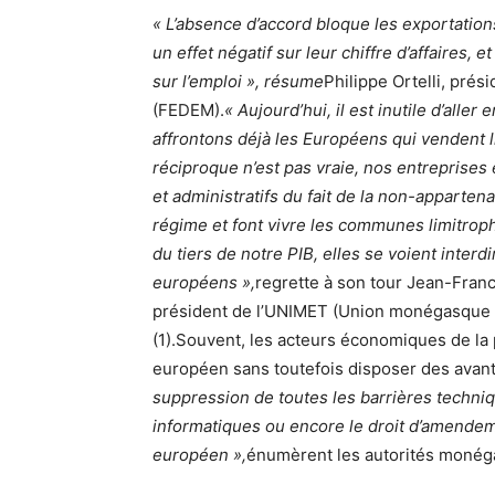
« L’absence d’accord bloque les exportations
un effet négatif sur leur chiffre d’affaires, 
sur l’emploi », résume
Philippe Ortelli, pré
(FEDEM).
« Aujourd’hui, il est inutile d’all
affrontons déjà les Européens qui vendent l
réciproque n’est pas vraie, nos entreprises 
et administratifs du fait de la non-apparten
régime et font vivre les communes limitroph
du tiers de notre PIB, elles se voient interd
européens »,
regrette à son tour Jean-Fran
président de l’UNIMET (Union monégasque de
(1).Souvent, les acteurs économiques de la p
européen sans toutefois disposer des ava
suppression de toutes les barrières techniq
informatiques ou encore le droit d’amendeme
européen »,
énumèrent les autorités monég