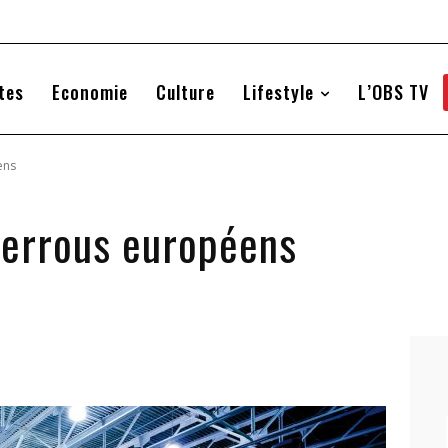
tes
Economie
Culture
Lifestyle
L’OBS TV
ens
verrous européens