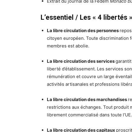
Extrait du journal de la Fedem
Monaco bu
L’essentiel / Les « 4 libert
La libre circulation des personnes
repose
citoyen européen. Toute discrimination fo
membres est abolie.
La libre circulation des services
garantit
liberté d’établissement. Les services so
rémunération et couvre un large éventail 
activités artisanales et professions libér
La libre circulation des marchandises
re
restrictions aux échanges. Tout produit 
librement commercialisé dans toute l’UE.
La libre circulation des capitaux
proscri