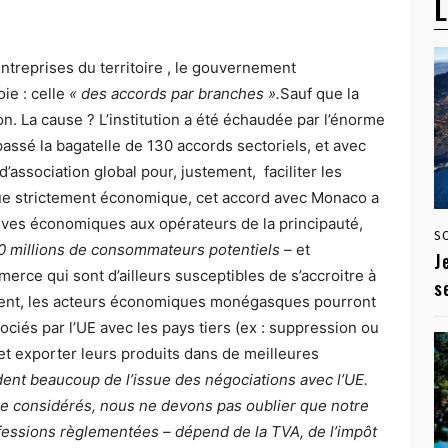
L
entreprises du territoire , le gouvernement
ie : celle
« des accords par branches ».
Sauf que la
. La cause ? L’institution a été échaudée par l’énorme
assé la bagatelle de 130 accords sectoriels, et avec
’association global pour, justement, faciliter les
vue strictement économique, cet accord avec Monaco a
tives économiques aux opérateurs de la principauté,
S
0 millions de consommateurs potentiels –
et
J
rce qui sont d’ailleurs susceptibles de s’accroitre à
s
ement, les acteurs économiques monégasques pourront
gociés par l’UE avec les pays tiers (ex : suppression ou
et exporter leurs produits dans de meilleures
dent beaucoup de l’issue des négociations avec l’UE.
tre considérés, nous ne devons pas oublier que notre
fessions règlementées – dépend de la TVA, de l’impôt