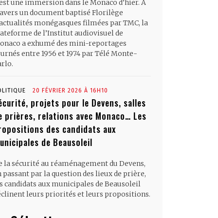
’est une immersion dans le Monaco d’hier. À
ravers un document baptisé Florilège
’actualités monégasques filmées par TMC, la
ateforme de l’Institut audiovisuel de
onaco a exhumé des mini-reportages
ournés entre 1956 et 1974 par Télé Monte-
rlo.
OLITIQUE
20 FÉVRIER 2026 À 16H10
écurité, projets pour le Devens, salles
e prières, relations avec Monaco… Les
ropositions des candidats aux
unicipales de Beausoleil
e la sécurité au réaménagement du Devens,
 passant par la question des lieux de prière,
es candidats aux municipales de Beausoleil
clinent leurs priorités et leurs propositions.