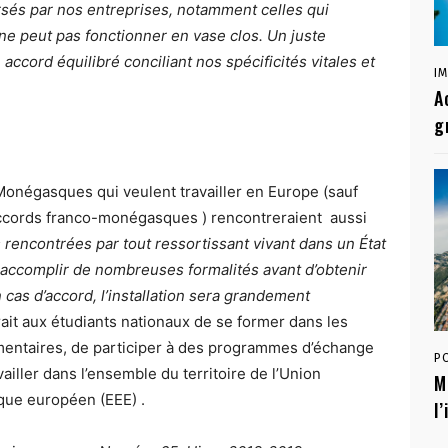
rsés par nos entreprises, notamment celles qui
e ne peut pas fonctionner en vase clos. Un juste
 accord équilibré conciliant nos spécificités vitales et
I
A
g
onégasques qui veulent travailler en Europe (sauf
ccords franco-monégasques ) rencontreraient aussi
 rencontrées par tout ressortissant vivant dans un État
faut accomplir de nombreuses formalités avant d’obtenir
 cas d’accord, l’installation sera grandement
rait aux étudiants nationaux de se former dans les
mentaires, de participer à des programmes d’échange
P
ailler dans l’ensemble du territoire de l’Union
M
ue européen (EEE) .
l