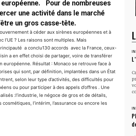
n européenne. Pour de nombreuses
rcer une activité dans le marché
’être un gros casse-tête.
L
 gouvernement à céder aux sirènes européennes et à
c l’UE ? Les raisons sont multiples. Mais
principauté a conclu130 accords avec la France, ceux-
I
sin a en effet choisi de partager, voire de transférer
L
n européenne. Résultat : Monaco se retrouve face à
ises qui sont, par définition, implantées dans un État
C
p
nt, selon leur type d’activités, des difficultés pour
v
péens ou pour participer à des appels d’offres . Une
co
lisés :l’industrie, le négoce de gros et de détails,
es cosmétiques, l’intérim, l’assurance ou encore les
I
P
d