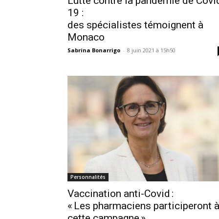
Lutte contre la pandémie de Covi
19 :
des spécialistes témoignent à
Monaco
Sabrina Bonarrigo
-
8 juin 2021 à 15h50
Personnalités
Vaccination anti-Covid :
« Les pharmaciens participeront 
cette campagne »