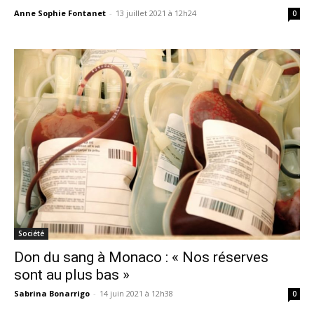
Anne Sophie Fontanet
-
13 juillet 2021 à 12h24
0
Société
Don du sang à Monaco : « Nos réserves
sont au plus bas »
Sabrina Bonarrigo
-
14 juin 2021 à 12h38
0